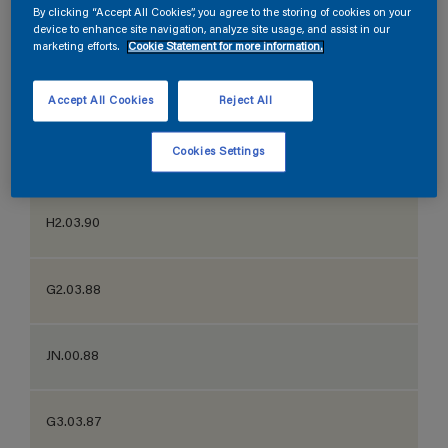
By clicking “Accept All Cookies”, you agree to the storing of cookies on your
Water lily
device to enhance site navigation, analyze site usage, and assist in our
marketing efforts.
Cookie Statement for more information.
G9.03.88
Accept All Cookies
Reject All
Cookies Settings
EN.02.90
H2.03.90
G2.03.88
JN.00.88
G3.03.87