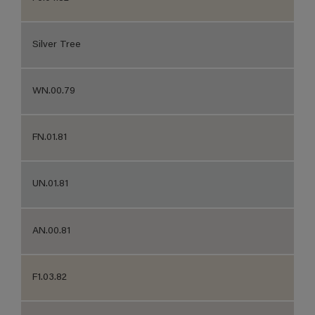
Silver Tree
WN.00.79
FN.01.81
UN.01.81
AN.00.81
F1.03.82