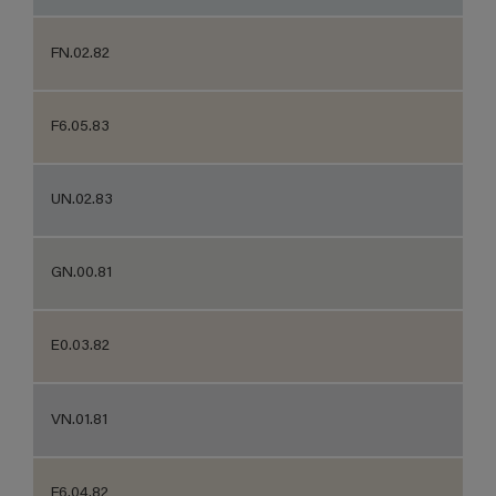
FN.02.82
F6.05.83
UN.02.83
GN.00.81
E0.03.82
VN.01.81
F6.04.82