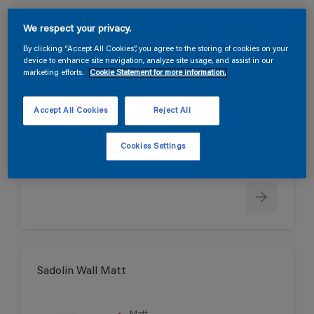
We respect your privacy.
Sadolin Wall True Matt
By clicking “Accept All Cookies”, you agree to the storing of cookies on your
device to enhance site navigation, analyze site usage, and assist in our
marketing efforts.
Cookie Statement for more information.
Helmatt
Svanen
Accept All Cookies
Reject All
Cookies Settings
Endast tillgänglig i butik
Sadolin Wall Matt