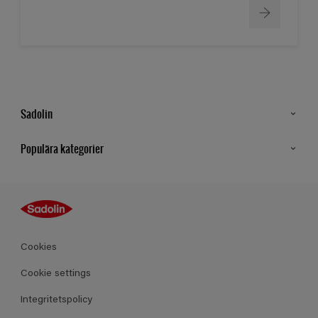
Sadolin
Kontakt
Populära kategorier
Hitta butik
Inspiration
Sitemap
Guides
Kulörer
Produkter
Cookies
Datablad
Cookie settings
Integritetspolicy