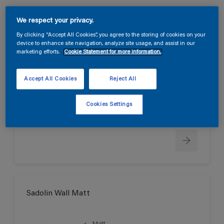
We respect your privacy.
Sadolin Wall True Matt
By clicking “Accept All Cookies”, you agree to the storing of cookies on your
device to enhance site navigation, analyze site usage, and assist in our
marketing efforts.
Cookie Statement for more information.
Helmatt
Svanen
Accept All Cookies
Reject All
Cookies Settings
Endast tillgänglig i butik
Sadolin Wall Matt