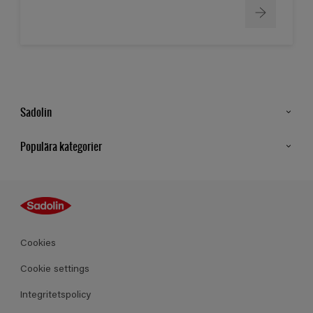
Sadolin
Kontakt
Populära kategorier
Hitta butik
Inspiration
Sitemap
Guides
Kulörer
Produkter
Cookies
Datablad
Cookie settings
Integritetspolicy