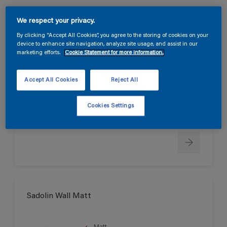
We respect your privacy.
Sadolin Wall True Matt
By clicking “Accept All Cookies”, you agree to the storing of cookies on your
device to enhance site navigation, analyze site usage, and assist in our
marketing efforts.
Cookie Statement for more information.
Helmatt
Svanen
Accept All Cookies
Reject All
Cookies Settings
Endast tillgänglig i butik
Sadolin Wall Matt