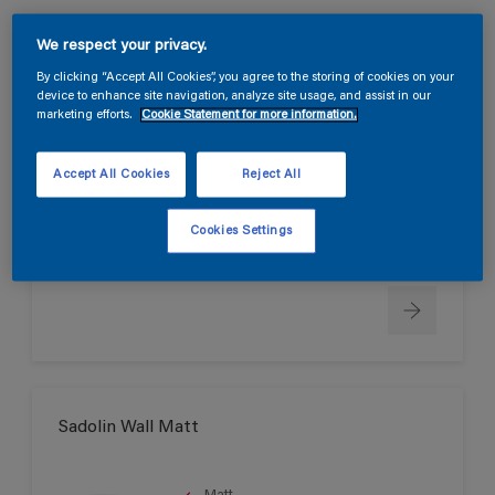
We respect your privacy.
Sadolin Wall True Matt
By clicking “Accept All Cookies”, you agree to the storing of cookies on your
device to enhance site navigation, analyze site usage, and assist in our
marketing efforts.
Cookie Statement for more information.
Helmatt
Svanen
Accept All Cookies
Reject All
Cookies Settings
Endast tillgänglig i butik
Sadolin Wall Matt