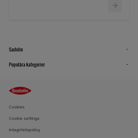
Sadolin
Kontakt
Populära kategorier
Hitta butik
Inspiration
Sitemap
Guides
Kulörer
Produkter
Cookies
Datablad
Cookie settings
Integritetspolicy