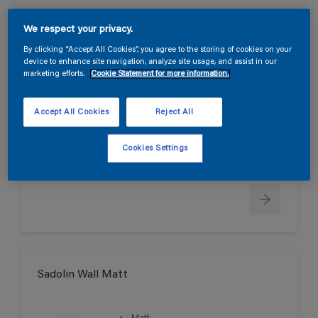
We respect your privacy.
Sadolin Wall True Matt
By clicking “Accept All Cookies”, you agree to the storing of cookies on your
device to enhance site navigation, analyze site usage, and assist in our
marketing efforts.
Cookie Statement for more information.
Helmatt
Svanen
Accept All Cookies
Reject All
Cookies Settings
Endast tillgänglig i butik
Sadolin Wall Matt