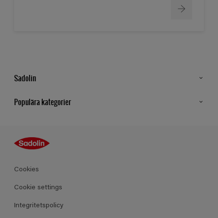
Sadolin
Kontakt
Populära kategorier
Hitta butik
Inspiration
Sitemap
Guides
Kulörer
Produkter
Cookies
Datablad
Cookie settings
Integritetspolicy