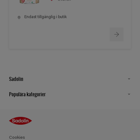
Endast tillgänglig i butik
Sadolin
Kontakt
Populära kategorier
Hitta butik
Inspiration
Sitemap
Guides
Kulörer
Produkter
Cookies