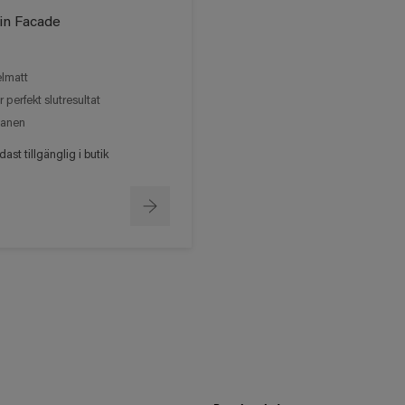
in Facade
lmatt
r perfekt slutresultat
anen
ast tillgänglig i butik