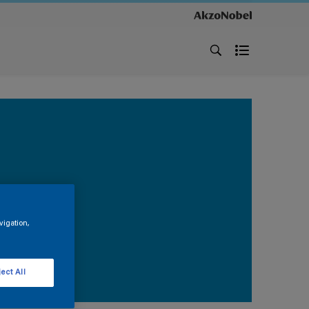
vigation,
ect All