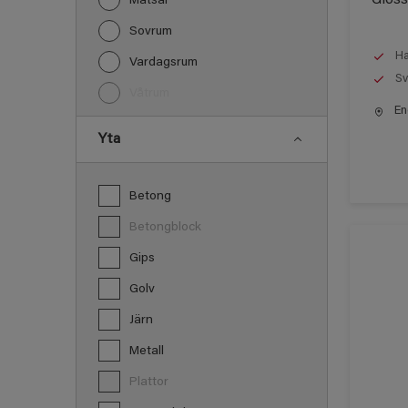
Matsal
Sovrum
Ha
Vardagsrum
Sv
Våtrum
End
Yta
Betong
Betongblock
Gips
Golv
Järn
Metall
Plattor