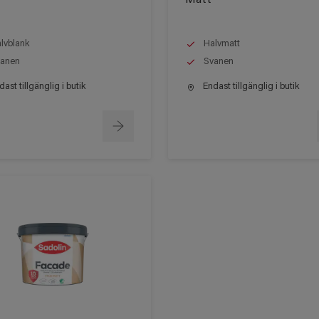
lvblank
Halvmatt
anen
Svanen
ast tillgänglig i butik
Endast tillgänglig i butik