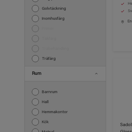
He
Golvtäckning
Sv
Inomhusfärg
End
Primer
Takfärg
Träbehandling
Träfärg
Rum
Barnrum
Hall
Hemmakontor
Kök
Sadol
Gloss