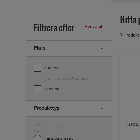
Hitta 
Filtrera efter
Rensa all
7
Produkt 
Plats
Inomhus
Inomhus och Utomhus
Utomhus
Produkttyp
Sadol
Filler & Spackel
Fãrg putsfasad