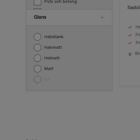
Puts och betong
Sadol
PVC
Glans
Snickeri, list och trädetaljer
He
Tak inomhus
Fö
Halvblank
Sv
Trä
Halvmatt
End
Trä panel
Helmatt
Vägg inomhus
Matt
Övriga inomhusytor
NA