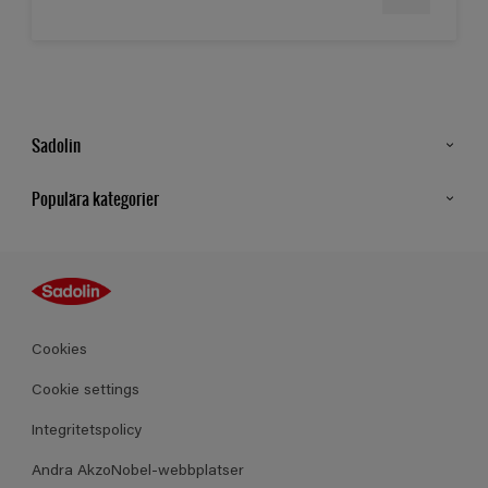
Sadolin
Kontakt
Populära kategorier
Hitta butik
Inspiration
Sitemap
Guides
Kulörer
Produkter
Cookies
Datablad
Cookie settings
Integritetspolicy
Andra AkzoNobel-webbplatser