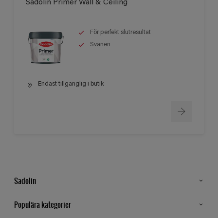
Sadolin Primer Wall & Ceiling
För perfekt slutresultat
Svanen
Endast tillgänglig i butik
Sadolin
Kontakt
Populära kategorier
Hitta butik