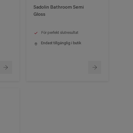
Sadolin Bathroom Semi
Gloss
För perfekt slutresultat
Endast tillgänglig i butik