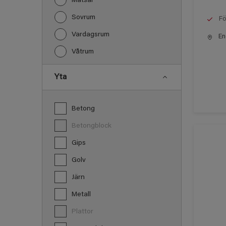
Matsal
Sovrum
Fö
Vardagsrum
End
Våtrum
Yta
Betong
Betongblock
Gips
Golv
Järn
Metall
Plattor