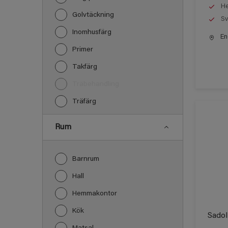
He
Golvtäckning
Sv
Inomhusfärg
End
Primer
Takfärg
Träbehandling
Träfärg
Rum
Barnrum
Hall
Hemmakontor
Kök
Sadol