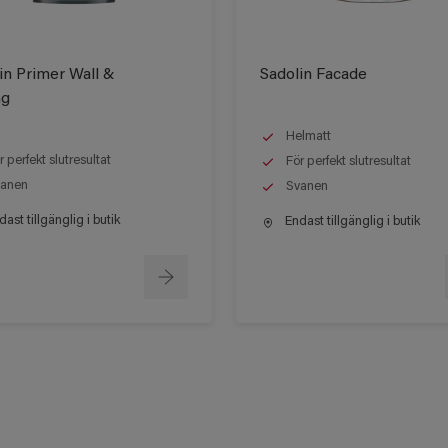
in Primer Wall &
Sadolin Facade
ng
Helmatt
r perfekt slutresultat
För perfekt slutresultat
anen
Svanen
ast tillgänglig i butik
Endast tillgänglig i butik