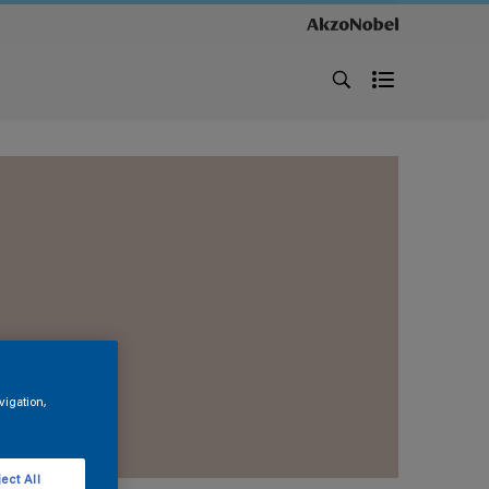
vigation,
ect All