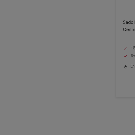
Sadol
Ceili
Fö
Sv
End