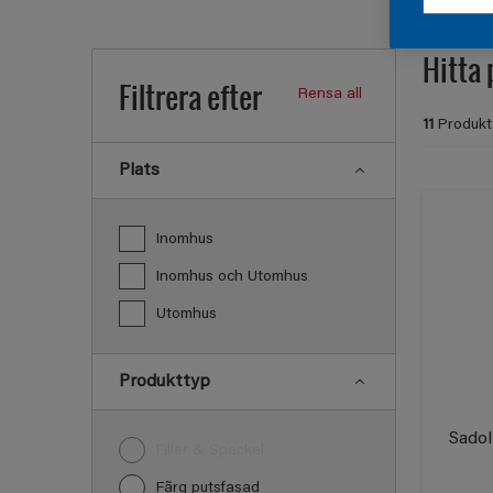
Hitta 
Filtrera efter
Rensa all
11
Produkt
Plats
Inomhus
Inomhus och Utomhus
Utomhus
Produkttyp
Sadol
Filler & Spackel
Fãrg putsfasad