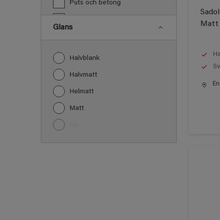
Puts och betong
Sadol
PVC
Matt
Glans
Snickeri, list och trädetaljer
Tak inomhus
Ha
Halvblank
Sv
Trä
Halvmatt
End
Trä panel
Helmatt
Vägg inomhus
Matt
Övriga inomhusytor
NA