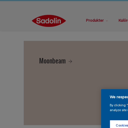
Produkter
Kulör
Moonbeam
We respec
By clicking 
analyze site 
Cookies