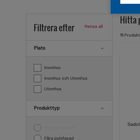
Hitta 
Filtrera efter
Rensa all
11
Produkt
Plats
Inomhus
Inomhus och Utomhus
Utomhus
Produkttyp
Sadol
Filler & Spackel
Fãrg putsfasad