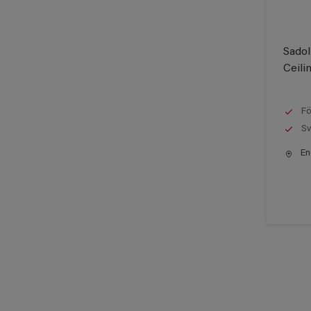
Sadol
Ceili
Fö
Sv
End