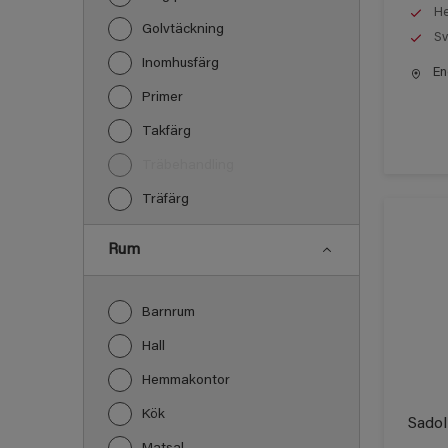
He
Golvtäckning
Sv
Inomhusfärg
End
Primer
Takfärg
Träbehandling
Träfärg
Rum
Barnrum
Hall
Hemmakontor
Kök
Sadol