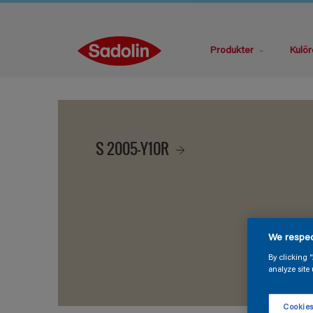
Produkter
Kulör
S 2005-Y10R
We respec
By clicking 
analyze site 
Cookies