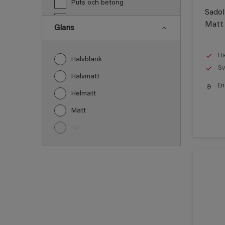
Puts och betong
Sadol
PVC
Matt
Glans
Snickeri, list och trädetaljer
Tak inomhus
Ha
Halvblank
Sv
Trä
Halvmatt
End
Trä panel
Helmatt
Vägg inomhus
Matt
Övriga inomhusytor
NA