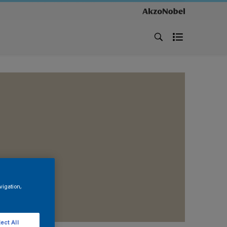
vigation,
ect All