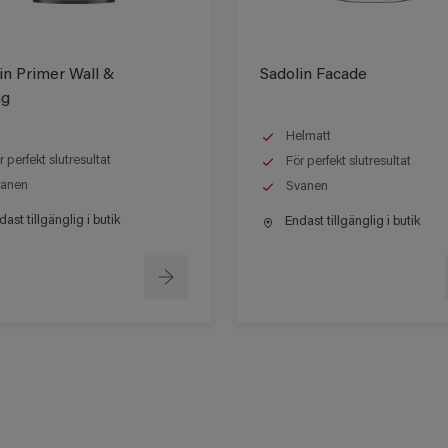
in Primer Wall &
Sadolin Facade
ng
Helmatt
r perfekt slutresultat
För perfekt slutresultat
anen
Svanen
ast tillgänglig i butik
Endast tillgänglig i butik