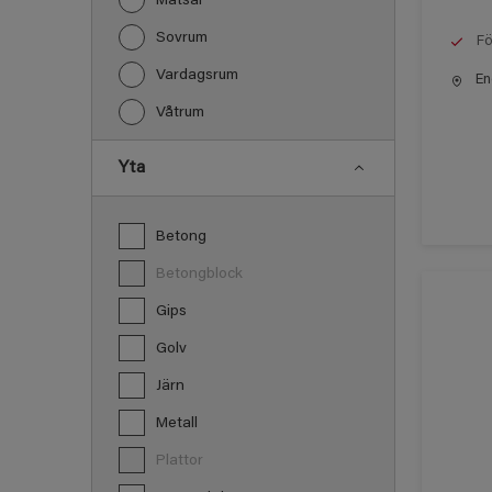
Matsal
Sovrum
Fö
Vardagsrum
End
Våtrum
Yta
Betong
Betongblock
Gips
Golv
Järn
Metall
Plattor