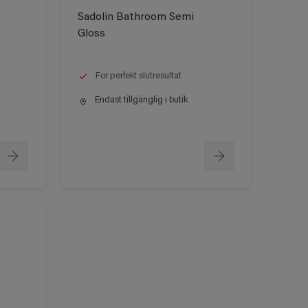
Sadolin Bathroom Semi
Gloss
För perfekt slutresultat
Endast tillgänglig i butik