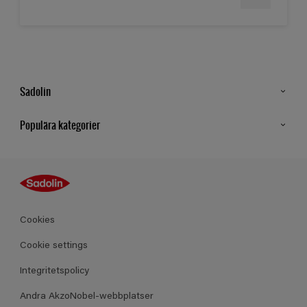
Sadolin
Kontakt
Populära kategorier
Hitta butik
Inspiration
Sitemap
Guides
Kulörer
Produkter
Cookies
Datablad
Cookie settings
Integritetspolicy
Andra AkzoNobel-webbplatser