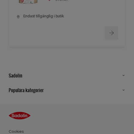
Endast tillgänglig i butik
Sadolin
Kontakt
Populära kategorier
Hitta butik
Inspiration
Sitemap
Guides
Kulörer
Produkter
Cookies