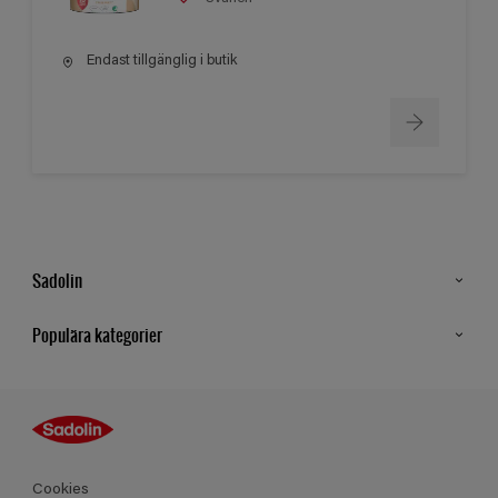
Endast tillgänglig i butik
Sadolin
Kontakt
Populära kategorier
Hitta butik
Inspiration
Sitemap
Guides
Kulörer
Produkter
Cookies