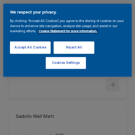
We respect your privacy.
Sadolin Wall True Matt
By clicking “Accept All Cookies”, you agree to the storing of cookies on your
device to enhance site navigation, analyze site usage, and assist in our
marketing efforts.
Cookie Statement for more information.
Helmatt
Svanen
Accept All Cookies
Reject All
Cookies Settings
Endast tillgänglig i butik
Sadolin Wall Matt