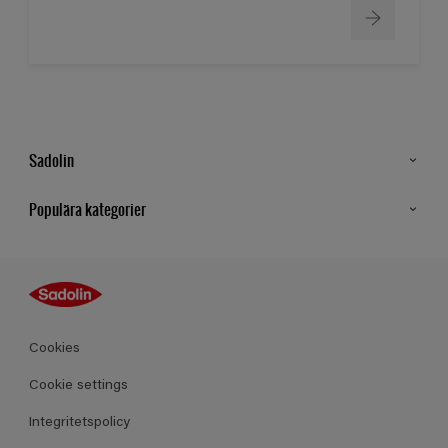
Sadolin
Kontakt
Populära kategorier
Hitta butik
Inspiration
Sitemap
Guides
Kulörer
Produkter
Cookies
Datablad
Cookie settings
Integritetspolicy