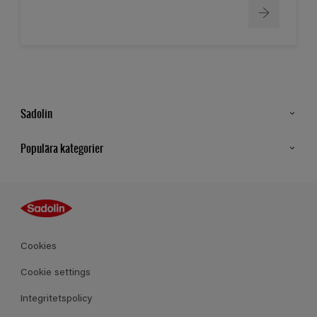
Sadolin
Kontakt
Populära kategorier
Hitta butik
Inspiration
Sitemap
Guides
Kulörer
Produkter
Cookies
Datablad
Cookie settings
Integritetspolicy