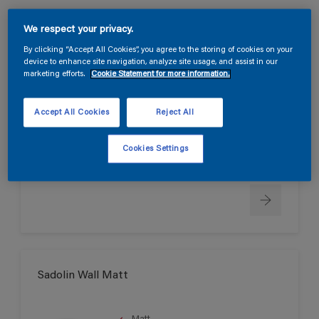
We respect your privacy.
Sadolin Wall True Matt
By clicking “Accept All Cookies”, you agree to the storing of cookies on your
device to enhance site navigation, analyze site usage, and assist in our
marketing efforts.
Cookie Statement for more information.
Helmatt
Svanen
Accept All Cookies
Reject All
Cookies Settings
Endast tillgänglig i butik
Sadolin Wall Matt