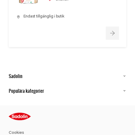
Endast tillgänglig i butik
Sadolin
Kontakt
Populära kategorier
Hitta butik
Inspiration
Sitemap
Guides
Kulörer
Produkter
Cookies