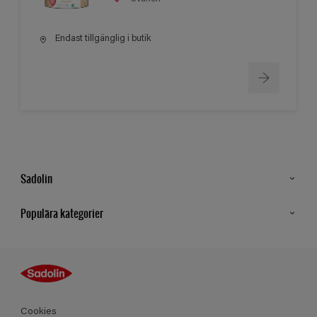
Endast tillgänglig i butik
Sadolin
Kontakt
Populära kategorier
Hitta butik
Inspiration
Sitemap
Guides
Kulörer
Produkter
Cookies