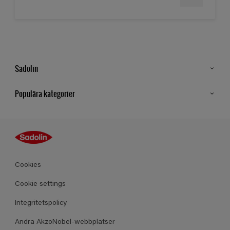
Sadolin
Kontakt
Populära kategorier
Hitta butik
Inspiration
Sitemap
Guides
Kulörer
Produkter
Cookies
Datablad
Cookie settings
Integritetspolicy
Andra AkzoNobel-webbplatser