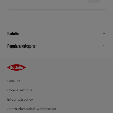
Sadolin
Kontakt
Populära kategorier
Hitta butik
Inspiration
Sitemap
Guides
Kulörer
Produkter
Cookies
Datablad
Cookie settings
Integritetspolicy
Andra AkzoNobel-webbplatser