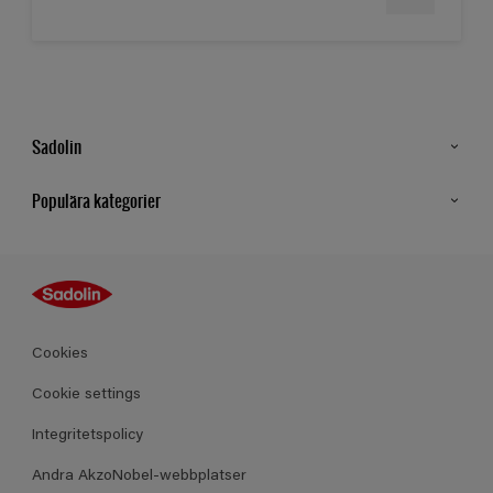
Sadolin
Kontakt
Populära kategorier
Hitta butik
Inspiration
Sitemap
Guides
Kulörer
Produkter
Cookies
Datablad
Cookie settings
Integritetspolicy
Andra AkzoNobel-webbplatser