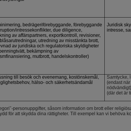
inimering, bedrägeriförebyggande, förebyggande
Juridisk sky
ruption/intressekonflikter, due diligence,
intresse, s
ning av affärspartners, exportkontroll, revisioner,
blåsarutredningar, utredning av misstänkta brott,
evnad av juridiska och regulatoriska skyldigheter
. penningtvätt, bekämpning av
ismfinansiering, mutbrott, handelskontroller)
sning till besök och evenemang, kostönskemål,
Samtycke, l
änglighetsbehov, hälso- och säkerhetsändamål
(endast när 
nödvändigt),
(där det är 
tegori"-personuppgifter, såsom information om brott eller religiös
kydd för att skydda dina rättigheter. Till exempel kan vi behöva ko