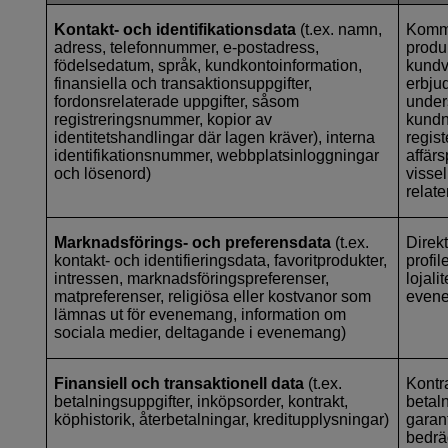
Kontakt- och identifikationsdata
(t.ex. namn,
Kommu
adress, telefonnummer, e-postadress,
produk
födelsedatum, språk, kundkontoinformation,
kundv
finansiella och transaktionsuppgifter,
erbjud
fordonsrelaterade uppgifter, såsom
under
registreringsnummer, kopior av
kundn
identitetshandlingar där lagen kräver), interna
regist
identifikationsnummer, webbplatsinloggningar
affär
och lösenord)
vissel
relate
Marknadsförings- och preferensdata
(t.ex.
Direk
kontakt- och identifieringsdata, favoritprodukter,
profi
intressen, marknadsföringspreferenser,
lojal
matpreferenser, religiösa eller kostvanor som
even
lämnas ut för evenemang, information om
sociala medier, deltagande i evenemang)
Finansiell och transaktionell data
(t.ex.
Kontr
betalningsuppgifter, inköpsorder, kontrakt,
betaln
köphistorik, återbetalningar, kreditupplysningar)
garant
bedrä