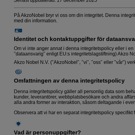
Senast uppdaterad: 17 december 2025
På AkzoNobel bryr vi oss om din integritet. Denna integri
med din information.
Identitet och kontaktuppgifter för dataansva
Om vi inte anger annat i denna integritetspolicy eller i en
"dataansvarig" enligt EU:s integritetslagstiftning) Akzo 
Akzo Nobel N.V. ("AkzoNobel", "vi", "oss" eller "vår") v
Omfattningen av denna integritetspolicy
Denna integritetspolicy gäller all personlig data som beh
kunder, leverantörer, webbplatsbesökare och andra affärs
alla andra former av interaktion, såsom deltagande i eve
Observera att vi har en separat integritetspolicy specifik
Vad är personuppgifter?