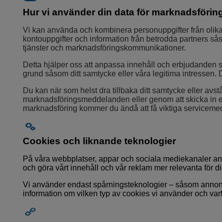
Hur vi använder din data för marknadsförin
Vi kan använda och kombinera personuppgifter från olika 
kontouppgifter och information från betrodda partners såso
tjänster och marknadsföringskommunikationer.
Detta hjälper oss att anpassa innehåll och erbjudanden som
grund såsom ditt samtycke eller våra legitima intressen. 
Du kan när som helst dra tillbaka ditt samtycke eller av
marknadsföringsmeddelanden eller genom att skicka in en b
marknadsföring kommer du ändå att få viktiga servicemed
Cookies och liknande teknologier
På våra webbplatser, appar och sociala mediekanaler anvä
och göra vårt innehåll och vår reklam mer relevanta för 
Vi använder endast spårningsteknologier – såsom annonsc
information om vilken typ av cookies vi använder och va