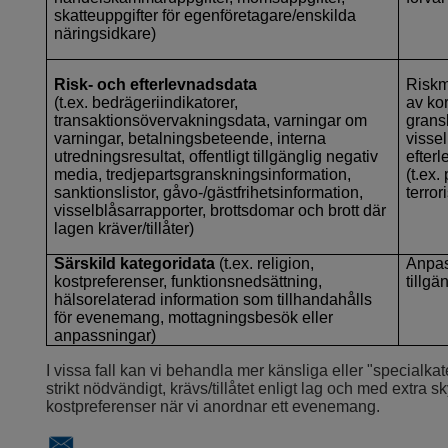
skatteuppgifter för egenföretagare/enskilda
näringsidkare)
Risk- och efterlevnadsdata
Riskm
(t.ex. bedrägeriindikatorer,
av kor
transaktionsövervakningsdata, varningar om
gransk
varningar, betalningsbeteende, interna
vissel
utredningsresultat, offentligt tillgänglig negativ
efterl
media, tredjepartsgranskningsinformation,
(t.ex
sanktionslistor, gåvo-/gästfrihetsinformation,
terror
visselblåsarrapporter, brottsdomar och brott där
lagen kräver/tillåter)
Särskild kategoridata
(t.ex. religion,
Anpas
kostpreferenser, funktionsnedsättning,
tillg
hälsorelaterad information som tillhandahålls
för evenemang, mottagningsbesök eller
anpassningar)
I vissa fall kan vi behandla mer känsliga eller "specialka
strikt nödvändigt, krävs/tillåtet enligt lag och med extra s
kostpreferenser när vi anordnar ett evenemang.