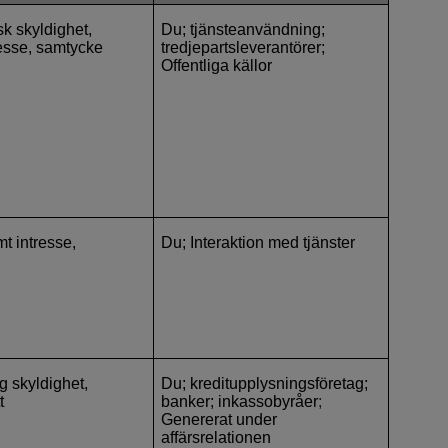
isk skyldighet,
Du; tjänsteanvändning;
resse, samtycke
tredjepartsleverantörer;
Offentliga källor
mt intresse,
Du; Interaktion med tjänster
ig skyldighet,
Du; kreditupplysningsföretag;
t
banker; inkassobyråer
;
Genererat under
affärsrelationen