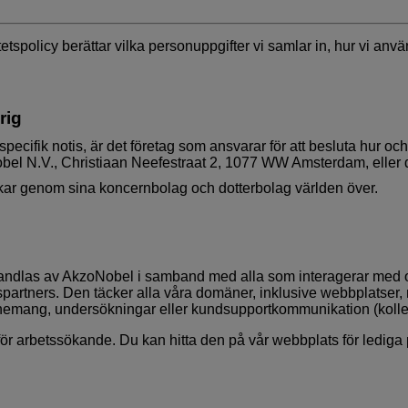
tetspolicy berättar vilka personuppgifter vi samlar in, hur vi an
rig
 specifik notis, är det företag som ansvarar för att besluta hur o
Nobel N.V., Christiaan Neefestraat 2, 1077 WW Amsterdam, eller 
erkar genom sina koncernbolag och dotterbolag världen över.
andlas av AkzoNobel i samband med alla som interagerar med oss o
partners. Den täcker alla våra domäner, inklusive webbplatser, 
nemang, undersökningar eller kundsupportkommunikation (kollekti
t för arbetssökande. Du kan hitta den på vår
webbplats för lediga 