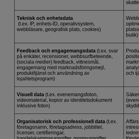
skatt
Teknisk och enhetsdata
Webbp
(t.ex. IP, enhets-ID, operativsystem,
optim
webbläsare, geografisk plats, cookies)
platss
butik)
Feedback och engagemangsdata
(t.ex. svar
Produ
på enkäter, recensioner, webbsurfbeteende,
posit
(sociala medier) feedback, vittnesmål,
markn
engagemang med marknadsföringsmejl,
analys
produkt/tjänst och användning av
och tj
lojalitetsprogram)
Visuell data
(t.ex. evenemangsfoton,
Säker
videomaterial, kopior av identitetsdokument
(even
inklusive foton)
skydd
Organisatorisk och professionell data
(t.ex.
Affär
företagsnamn, företagsadress, jobbtitel,
intre
licenser, certifieringar,
lednin
handelskammaruppgifter, momsuppgifter,
förvär