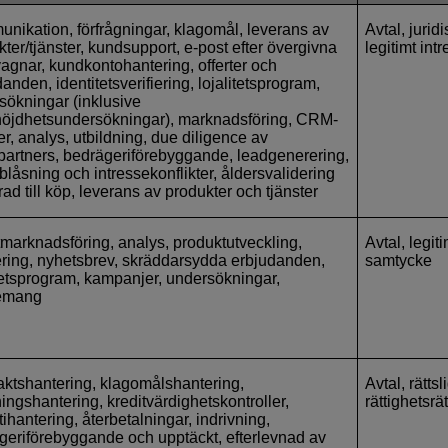
nikation, förfrågningar, klagomål, leverans av
Avtal, jurid
ter/tjänster, kundsupport, e-post efter övergivna
legitimt int
agnar, kundkontohantering, offerter och
anden, identitetsverifiering, lojalitetsprogram,
sökningar (inklusive
öjdhetsundersökningar), marknadsföring, CRM-
er, analys, utbildning, due diligence av
spartners, bedrägeriförebyggande, leadgenerering,
blåsning och intressekonflikter, åldersvalidering
rad till köp, leverans av produkter och tjänster
tmarknadsföring, analys, produktutveckling,
Avtal, legiti
lering, nyhetsbrev, skräddarsydda erbjudanden,
samtycke
itetsprogram, kampanjer, undersökningar,
emang
aktshantering, klagomålshantering,
Avtal, rättsl
ingshantering, kreditvärdighetskontroller,
rättighetsrät
ihantering, återbetalningar, indrivning,
geriförebyggande och upptäckt, efterlevnad av