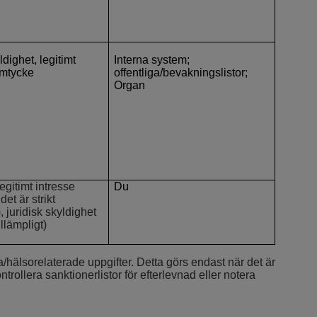
ldighet, legitimt
Interna system;
amtycke
offentliga/bevakningslistor;
Organ
egitimt intresse
Du
det är strikt
 juridisk skyldighet
tillämpligt)
a/hälsorelaterade uppgifter. Detta görs endast när det är
ntrollera sanktionerlistor för efterlevnad eller notera