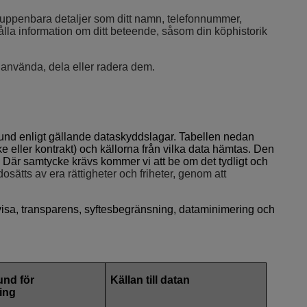
ara uppenbara detaljer som ditt namn, telefonnummer,
lla information om ditt beteende, såsom din köphistorik
a, använda, dela eller radera dem.
g grund enligt gällande dataskyddslagar. Tabellen nedan
e eller kontrakt) och källorna från vilka data hämtas. Den
v. Där samtycke krävs kommer vi att be om det tydligt och
dosätts av era rättigheter och friheter, genom att
ttvisa, transparens, syftesbegränsning, dataminimering och
und för
Källan till datan
ing