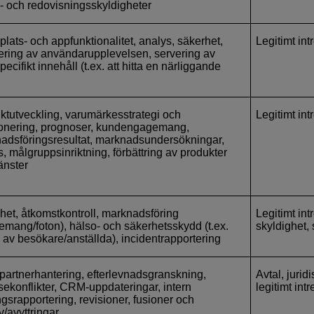
e- och redovisningsskyldigheter
lats- och appfunktionalitet, analys, säkerhet,
Legitimt in
ering av användarupplevelsen, servering av
pecifikt innehåll (t.ex. att hitta en närliggande
ktutveckling, varumärkesstrategi och
Legitimt in
ionering, prognoser, kundengagemang,
adsföringsresultat, marknadsundersökningar,
, målgruppsinriktning, förbättring av produkter
änster
het, åtkomstkontroll, marknadsföring
Legitimt int
emang/foton), hälso- och säkerhetsskydd (t.ex.
skyldighet,
 av besökare/anställda), incidentrapportering
spartnerhantering, efterlevnadsgranskning,
Avtal, jurid
ssekonflikter, CRM-uppdateringar, intern
legitimt int
gsrapportering, revisioner, fusioner och
v/avyttringar