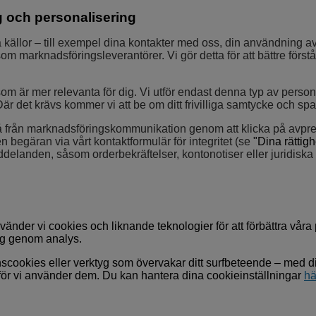
g och personalisering
källor – till exempel dina kontakter med oss, din användning a
m marknadsföringsleverantörer. Vi gör detta för att bättre först
 är mer relevanta för dig. Vi utför endast denna typ av personalis
Där det krävs kommer vi att be om ditt frivilliga samtycke och sp
stå från marknadsföringskommunikation genom att klicka på avpr
egäran via vårt kontaktformulär för integritet (
se
"Dina rättigh
delanden, såsom orderbekräftelser, kontonotiser eller juridiska
nder vi cookies och liknande teknologier för att förbättra våra 
dig genom analys.
ookies eller verktyg som övervakar ditt surfbeteende – med dit
rför vi använder dem. Du kan hantera dina cookieinställningar
hä