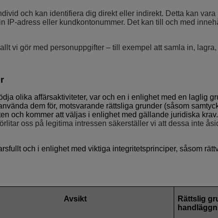
divid och kan identifiera dig direkt eller indirekt. Detta kan v
in IP-adress eller kundkontonummer. Det kan till och med innehå
 allt vi gör med personuppgifter – till exempel att samla in, lagr
r
tödja olika affärsaktiviteter, var och en i enlighet med en lagli
an använda dem för, motsvarande rättsliga grunder (såsom samtyck
eten och kommer att väljas i enlighet med gällande juridiska kra
örlitar oss på legitima intressen säkerställer vi att dessa inte åsi
rsfullt och i enlighet med viktiga integritetsprinciper, såsom rä
Avsikt
Rättslig gr
handläggn