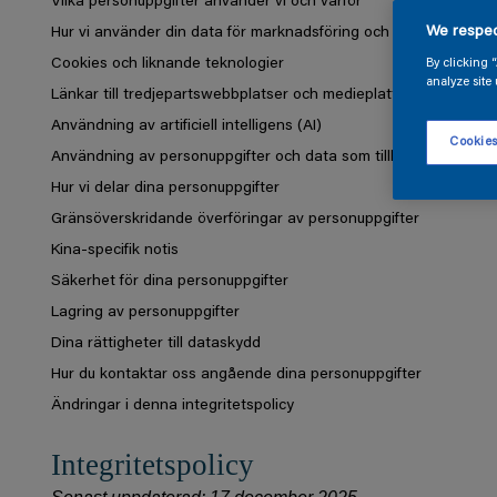
Vilka personuppgifter använder vi och varför
We respec
Hur vi använder din data för marknadsföring och personaliserin
Cookies och liknande teknologier
By clicking 
analyze site 
Länkar till tredjepartswebbplatser och medieplattformar
Användning av artificiell intelligens (AI)
Cookies
Användning av personuppgifter och data som tillhandahållits a
Hur vi delar dina personuppgifter
Gränsöverskridande överföringar av personuppgifter
Kina-specifik notis
Säkerhet för dina personuppgifter
Lagring av personuppgifter
Dina rättigheter till dataskydd
Hur du kontaktar oss angående dina personuppgifter
Ändringar i denna integritetspolicy
Integritetspolicy