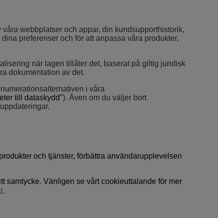
v våra webbplatser och appar, din kundsupporthistorik,
å dina preferenser och för att anpassa våra produkter,
ering när lagen tillåter det, baserat på giltig juridisk
ara dokumentation av det.
enumerationsalternativen i våra
eter till dataskydd"
).
Även om du väljer bort
 uppdateringar.
produkter och tjänster, förbättra användarupplevelsen
t samtycke. Vänligen se vårt cookieuttalande för mer
r.