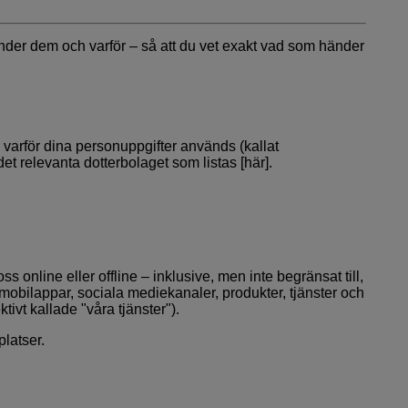
vänder dem och varför – så att du vet exakt vad som händer
ch varför dina personuppgifter används (kallat
det relevanta dotterbolaget som listas
[här]
.
nline eller offline – inklusive, men inte begränsat till,
mobilappar, sociala mediekanaler, produkter, tjänster och
vt kallade "våra tjänster").
platser
.