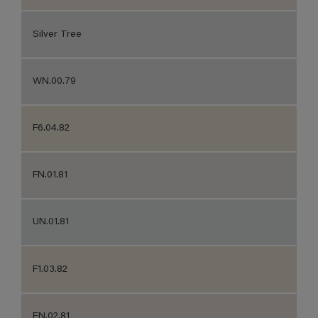
Silver Tree
WN.00.79
F6.04.82
FN.01.81
UN.01.81
F1.03.82
EN.02.81