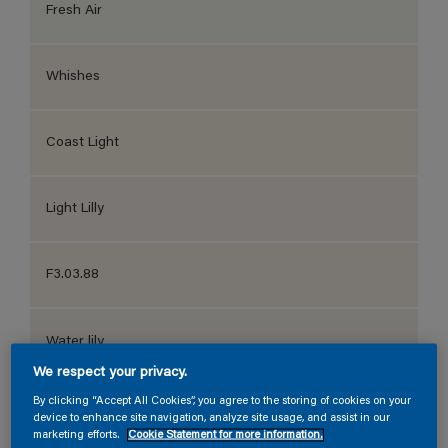
Fresh Air
Whishes
Coast Light
Light Lilly
F3.03.88
Water lily
We respect your privacy.
By clicking “Accept All Cookies”, you agree to the storing of cookies on your
GN.01.88
device to enhance site navigation, analyze site usage, and assist in our
marketing efforts.
Cookie Statement for more information.