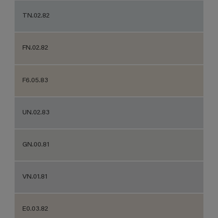
TN.02.82
FN.02.82
F6.05.83
UN.02.83
GN.00.81
VN.01.81
E0.03.82