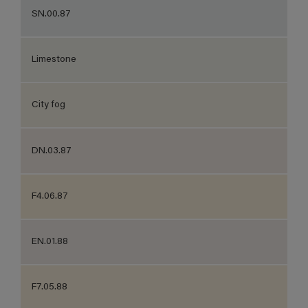
SN.00.87
Limestone
City fog
DN.03.87
F4.06.87
EN.01.88
F7.05.88