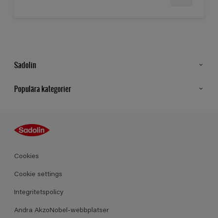
Sadolin
Kontakt
Populära kategorier
Hitta butik
Inspiration
Sitemap
Guides
Kulörer
Produkter
Cookies
Datablad
Cookie settings
Integritetspolicy
Andra AkzoNobel-webbplatser