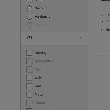
Matsal
Sovrum
Ha
Vardagsrum
Sv
Våtrum
End
Yta
Betong
Betongblock
Gips
Golv
Järn
Metall
Plattor