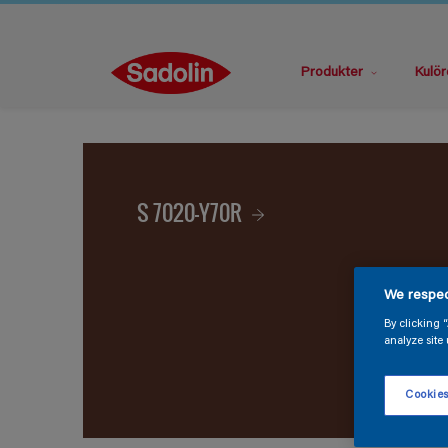
Produkter
Kulör
S 7020-Y70R
We respec
By clicking 
analyze site 
Cookies