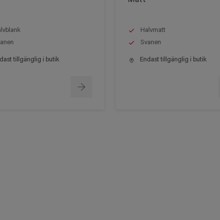
lvblank
Halvmatt
anen
Svanen
ast tillgänglig i butik
Endast tillgänglig i butik