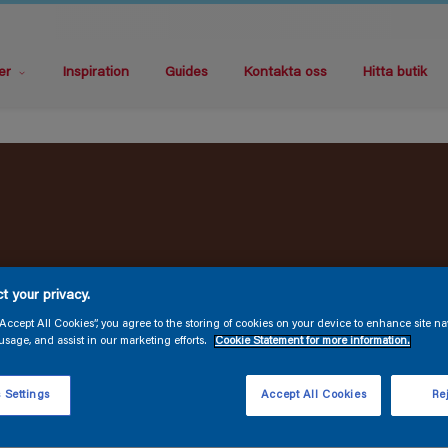
er
Inspiration
Guides
Kontakta oss
Hitta butik
t your privacy.
“Accept All Cookies”, you agree to the storing of cookies on your device to enhance site na
usage, and assist in our marketing efforts.
Cookie Statement for more information.
 Settings
Accept All Cookies
Rej