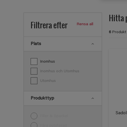
Hitta 
Filtrera efter
Rensa all
6
Produkt 
Plats
Inomhus
Inomhus och Utomhus
Utomhus
Produkttyp
Sadol
Filler & Spackel
Fãrg putsfasad