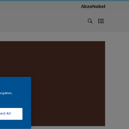
vigation,
ect All