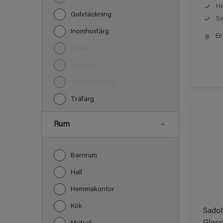
He
Golvtäckning
Sv
Inomhusfärg
End
Primer
Takfärg
Träbehandling
Träfärg
Rum
Barnrum
Hall
Hemmakontor
Kök
Sadol
Gloss