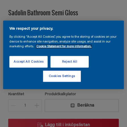
Sadolin Bathroom Semi Gloss
VÅTRUMSFÄRG För väggar och tak i våtutrymmen
We respect your privacy.
By clicking “Accept All Cookies”, you agree to the storing of cookies on your
device to enhance site navigation, analyze site usage, and assist in our
R6.06.83
marketing efforts.
Cookie Statement for more information.
Ändra kulör
Accept All Cookies
Reject All
Förpackningsstorlek
Cookies Settings
2,5L
Kvantitet
Produktkalkylator
Beräkna
Lägg till i inköpslistan