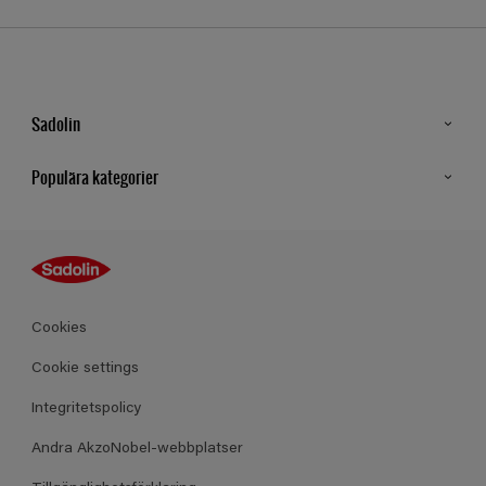
Sadolin
Kontakt
Populära kategorier
Hitta butik
Inspiration
Sitemap
Guides
Kulörer
Produkter
Cookies
Datablad
Cookie settings
Integritetspolicy
Andra AkzoNobel-webbplatser