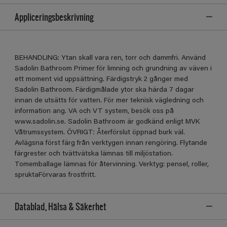
Appliceringsbeskrivning
BEHANDLING: Ytan skall vara ren, torr och dammfri. Använd
Sadolin Bathroom Primer för limning och grundning av väven i
ett moment vid uppsättning. Färdigstryk 2 gånger med
Sadolin Bathroom. Färdigmålade ytor ska härda 7 dagar
innan de utsätts för vatten. För mer teknisk vägledning och
information ang. VA och VT system, besök oss på
www.sadolin.se. Sadolin Bathroom är godkänd enligt MVK
Våtrumssystem. ÖVRIGT: Återförslut öppnad burk väl.
Avlägsna först färg från verktygen innan rengöring. Flytande
färgrester och tvättvätska lämnas till miljöstation.
Tomemballage lämnas för återvinning. Verktyg: pensel, roller,
spruktaFörvaras frostfritt.
Datablad, Hälsa & Säkerhet