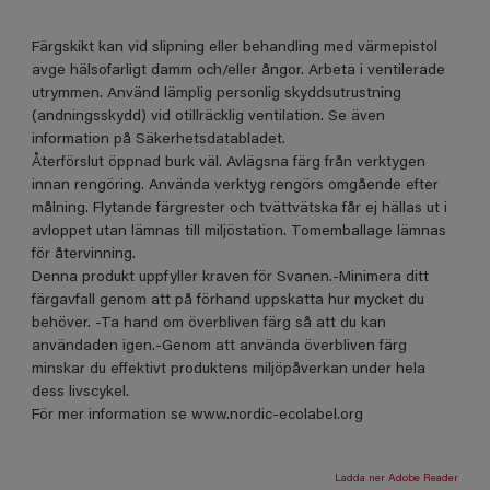
Färgskikt kan vid slipning eller behandling med värmepistol
avge hälsofarligt damm och/eller ångor. Arbeta i ventilerade
utrymmen. Använd lämplig personlig skyddsutrustning
(andningsskydd) vid otillräcklig ventilation. Se även
information på Säkerhetsdatabladet.
Återförslut öppnad burk väl. Avlägsna färg från verktygen
innan rengöring. Använda verktyg rengörs omgående efter
målning. Flytande färgrester och tvättvätska får ej hällas ut i
avloppet utan lämnas till miljöstation. Tomemballage lämnas
för återvinning.
Denna produkt uppfyller kraven för Svanen.-Minimera ditt
färgavfall genom att på förhand uppskatta hur mycket du
behöver. -Ta hand om överbliven färg så att du kan
användaden igen.-Genom att använda överbliven färg
minskar du effektivt produktens miljöpåverkan under hela
dess livscykel.
För mer information se www.nordic-ecolabel.org
Ladda ner Adobe Reader