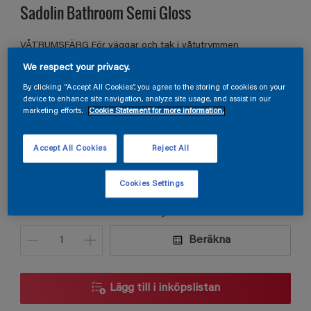
Sadolin Bathroom Semi Gloss
VÅTRUMSFÄRG För väggar och tak i våtutrymmen
We respect your privacy.
By clicking “Accept All Cookies”, you agree to the storing of cookies on your
Sensual Wind
device to enhance site navigation, analyze site usage, and assist in our
marketing efforts.
Cookie Statement for more information.
Ändra kulör
Accept All Cookies
Reject All
Förpackningsstorlek
2,5L
Cookies Settings
Kvantitet
Produktkalkylator
Beräkna
Lägg till i inköpslistan