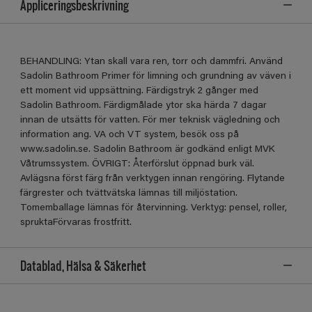
Appliceringsbeskrivning
BEHANDLING: Ytan skall vara ren, torr och dammfri. Använd
Sadolin Bathroom Primer för limning och grundning av väven i
ett moment vid uppsättning. Färdigstryk 2 gånger med
Sadolin Bathroom. Färdigmålade ytor ska härda 7 dagar
innan de utsätts för vatten. För mer teknisk vägledning och
information ang. VA och VT system, besök oss på
www.sadolin.se. Sadolin Bathroom är godkänd enligt MVK
Våtrumssystem. ÖVRIGT: Återförslut öppnad burk väl.
Avlägsna först färg från verktygen innan rengöring. Flytande
färgrester och tvättvätska lämnas till miljöstation.
Tomemballage lämnas för återvinning. Verktyg: pensel, roller,
spruktaFörvaras frostfritt.
Datablad, Hälsa & Säkerhet