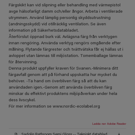
Färgskikt kan vid slipning eller behandling med värmepistol
avge hälsofarligt damm och/eller ångor. Arbeta i ventilerade
utrymmen. Använd lämplig personlig skyddsutrustning
(andningsskydd) vid otillräcklig ventilation. Se även
information på Säkerhetsdatabladet.
Återförslut öppnad burk väl. Avlägsna färg från verktygen
innan rengöring. Använda verktyg rengörs omgående efter
målning. Flytande färgrester och tvättvätska får ej hällas ut i
avloppet utan lämnas till miljöstation. Tomemballage lämnas
för återvinning.
Denna produkt uppfyller kraven för Svanen.-Minimera ditt
färgavfall genom att på förhand uppskatta hur mycket du
behöver. -Ta hand om överbliven färg så att du kan
användaden igen.-Genom att använda överbliven färg
minskar du effektivt produktens miljöpåverkan under hela
dess livscykel.
För mer information se www.nordic-ecolabel.org
Ladda ner Adobe Reader
Sadolin Bathroom Semi Gloss -- Tekniskt datablad