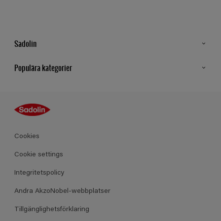
Sadolin
Kontakt
Populära kategorier
Hitta butik
Inspiration
Sitemap
Guides
Kulörer
Produkter
Cookies
Datablad
Cookie settings
Integritetspolicy
Andra AkzoNobel-webbplatser
Tillgänglighetsförklaring