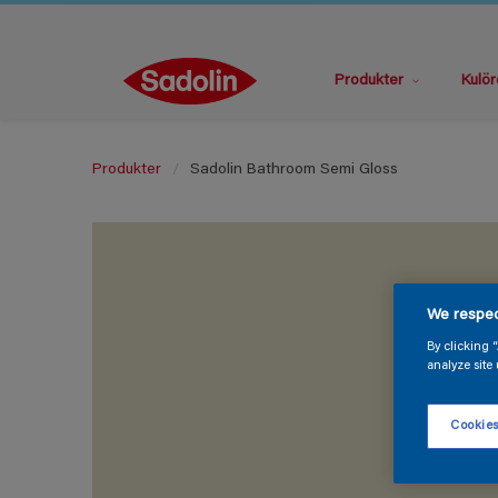
Produkter
Kulör
Produkter
Sadolin Bathroom Semi Gloss
We respec
By clicking 
analyze site 
Cookies