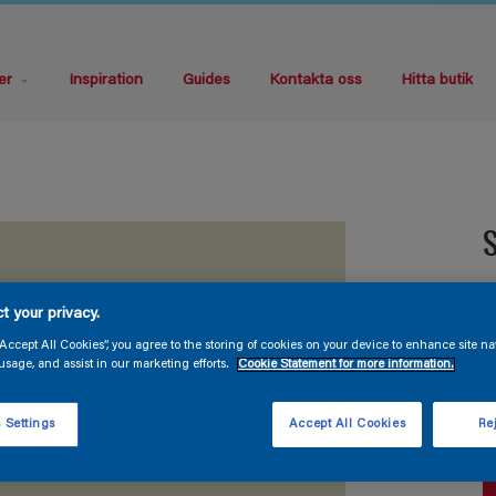
er
Inspiration
Guides
Kontakta oss
Hitta butik
S
V
t your privacy.
“Accept All Cookies”, you agree to the storing of cookies on your device to enhance site na
usage, and assist in our marketing efforts.
Cookie Statement for more information.
 Settings
Accept All Cookies
Rej
F