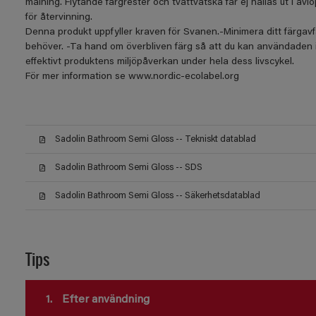
målning. Flytande färgrester och tvättvätska får ej hällas ut i av
för återvinning.
Denna produkt uppfyller kraven för Svanen.-Minimera ditt färgav
behöver. -Ta hand om överbliven färg så att du kan användaden 
effektivt produktens miljöpåverkan under hela dess livscykel.
För mer information se www.nordic-ecolabel.org
Sadolin Bathroom Semi Gloss -- Tekniskt datablad
Sadolin Bathroom Semi Gloss -- SDS
Sadolin Bathroom Semi Gloss -- Säkerhetsdatablad
Tips
1.
Efter användning