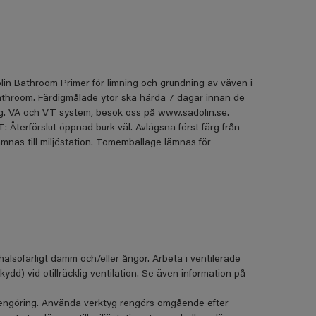
in Bathroom Primer för limning och grundning av väven i
athroom. Färdigmålade ytor ska härda 7 dagar innan de
ang. VA och VT system, besök oss på www.sadolin.se.
terförslut öppnad burk väl. Avlägsna först färg från
ämnas till miljöstation. Tomemballage lämnas för
hälsofarligt damm och/eller ångor. Arbeta i ventilerade
d) vid otillräcklig ventilation. Se även information på
 rengöring. Använda verktyg rengörs omgående efter