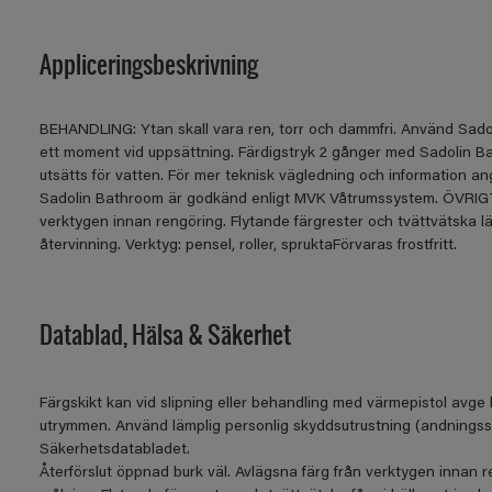
Appliceringsbeskrivning
BEHANDLING: Ytan skall vara ren, torr och dammfri. Använd Sadol
ett moment vid uppsättning. Färdigstryk 2 gånger med Sadolin B
utsätts för vatten. För mer teknisk vägledning och information 
Sadolin Bathroom är godkänd enligt MVK Våtrumssystem. ÖVRIGT: Å
verktygen innan rengöring. Flytande färgrester och tvättvätska l
återvinning. Verktyg: pensel, roller, spruktaFörvaras frostfritt.
Datablad, Hälsa & Säkerhet
Färgskikt kan vid slipning eller behandling med värmepistol avge 
utrymmen. Använd lämplig personlig skyddsutrustning (andningsskyd
Säkerhetsdatabladet.
Återförslut öppnad burk väl. Avlägsna färg från verktygen innan