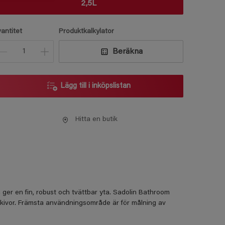
2,5L
vantitet
Produktkalkylator
Beräkna
Lägg till i inköpslistan
Hitta en butik
 ger en ﬁn, robust och tvättbar yta. Sadolin Bathroom
kivor. Främsta användningsområde är för målning av