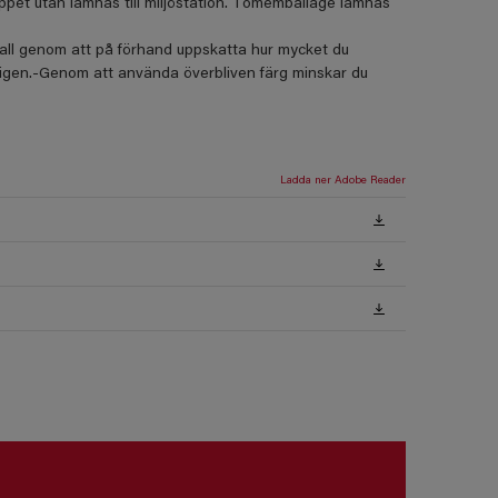
loppet utan lämnas till miljöstation. Tomemballage lämnas
fall genom att på förhand uppskatta hur mycket du
igen.-Genom att använda överbliven färg minskar du
Ladda ner Adobe Reader