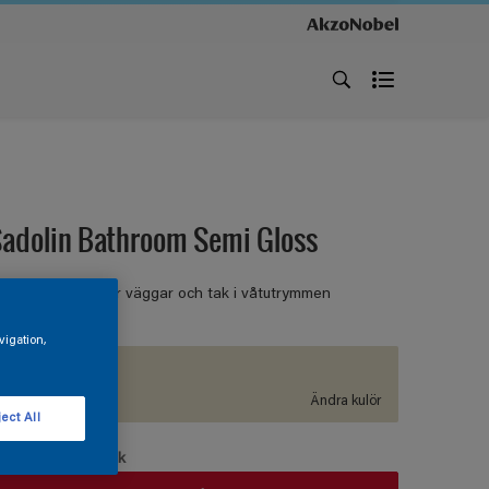
adolin Bathroom Semi Gloss
ÅTRUMSFÄRG För väggar och tak i våtutrymmen
vigation,
S 1005-Y
Ändra kulör
ect All
örpackningsstorlek