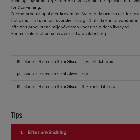
målning. Flytande färgrester och tvättvätska får ej hällas ut i av
för återvinning.
Denna produkt uppfyller kraven för Svanen.-Minimera ditt färgav
behöver. -Ta hand om överbliven färg så att du kan användaden 
effektivt produktens miljöpåverkan under hela dess livscykel.
För mer information se www.nordic-ecolabel.org
Sadolin Bathroom Semi Gloss -- Tekniskt datablad
Sadolin Bathroom Semi Gloss -- SDS
Sadolin Bathroom Semi Gloss -- Säkerhetsdatablad
Tips
1.
Efter användning