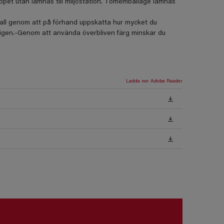
loppet utan lämnas till miljöstation. Tomemballage lämnas
fall genom att på förhand uppskatta hur mycket du
igen.-Genom att använda överbliven färg minskar du
Ladda ner Adobe Reader