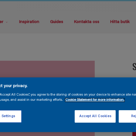
er
Inspiration
Guides
Kontakta oss
Hitta butik
S
V
t your privacy.
“Accept All Cookies”, you agree to the storing of cookies on your device to enhance site na
usage, and assist in our marketing efforts.
Cookie Statement for more information.
 Settings
Accept All Cookies
Rej
F