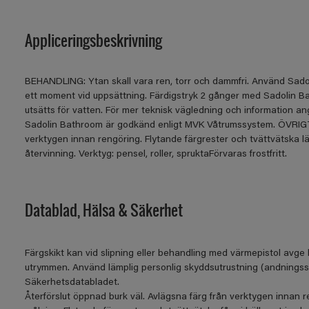
Appliceringsbeskrivning
BEHANDLING: Ytan skall vara ren, torr och dammfri. Använd Sadol
ett moment vid uppsättning. Färdigstryk 2 gånger med Sadolin B
utsätts för vatten. För mer teknisk vägledning och information 
Sadolin Bathroom är godkänd enligt MVK Våtrumssystem. ÖVRIGT: Å
verktygen innan rengöring. Flytande färgrester och tvättvätska l
återvinning. Verktyg: pensel, roller, spruktaFörvaras frostfritt.
Datablad, Hälsa & Säkerhet
Färgskikt kan vid slipning eller behandling med värmepistol avge 
utrymmen. Använd lämplig personlig skyddsutrustning (andningsskyd
Säkerhetsdatabladet.
Återförslut öppnad burk väl. Avlägsna färg från verktygen innan