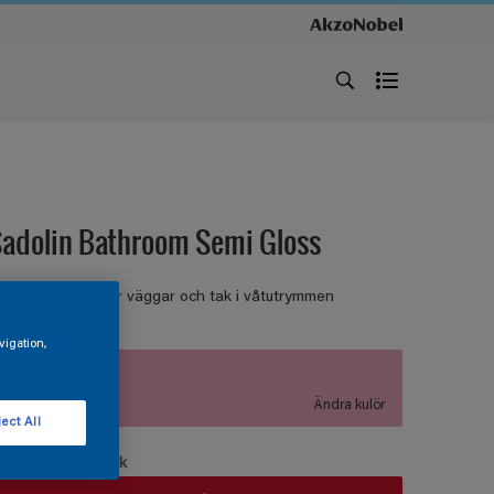
adolin Bathroom Semi Gloss
ÅTRUMSFÄRG För väggar och tak i våtutrymmen
vigation,
S 0540-R20B
Ändra kulör
ect All
örpackningsstorlek