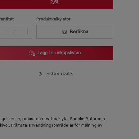
2,5L
vantitet
Produktkalkylator
Beräkna
Lägg till i inköpslistan
Hitta en butik
 ger en ﬁn, robust och tvättbar yta. Sadolin Bathroom
kivor. Främsta användningsområde är för målning av