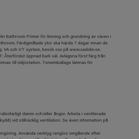
in Bathroom Primer för limning och grundning av väven i
athroom. Färdigmålade ytor ska härda 7 dagar innan de
ang. VA och VT system, besök oss på www.sadolin.se.
terförslut öppnad burk väl. Avlägsna först färg från
ämnas till miljöstation. Tomemballage lämnas för
hälsofarligt damm och/eller ångor. Arbeta i ventilerade
d) vid otillräcklig ventilation. Se även information på
 rengöring. Använda verktyg rengörs omgående efter