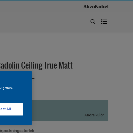
adolin Ceiling True Matt
AKFÄRG HELMATT
ör tak inomhus
vigation,
P8.10.66
ect All
Ändra kulör
örpackningsstorlek