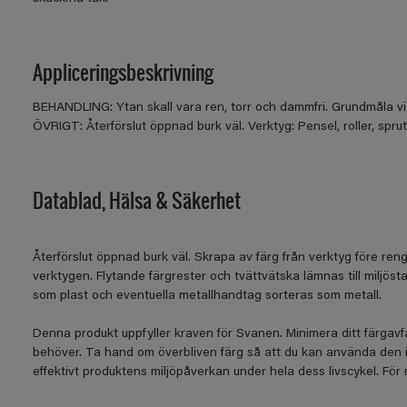
Appliceringsbeskrivning
BEHANDLING: Ytan skall vara ren, torr och dammfri. Grundmåla vi
ÖVRIGT: Återförslut öppnad burk väl. Verktyg: Pensel, roller, spru
Datablad, Hälsa & Säkerhet
Återförslut öppnad burk väl. Skrapa av färg från verktyg före rengör
verktygen. Flytande färgrester och tvättvätska lämnas till miljös
som plast och eventuella metallhandtag sorteras som metall.
Denna produkt uppfyller kraven för Svanen. Minimera ditt färgav
behöver. Ta hand om överbliven färg så att du kan använda den 
effektivt produktens miljöpåverkan under hela dess livscykel. Fö