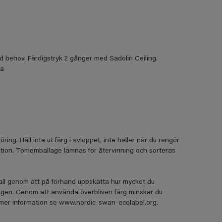
d behov. Färdigstryk 2 gånger med Sadolin Ceiling.
ta
ing. Häll inte ut färg i avloppet, inte heller när du rengör
tation. Tomemballage lämnas för återvinning och sorteras
fall genom att på förhand uppskatta hur mycket du
igen. Genom att använda överbliven färg minskar du
r mer information se www.nordic-swan-ecolabel.org.