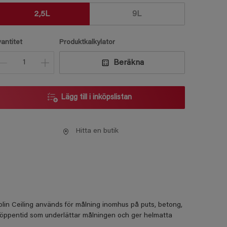
2,5L
9L
vantitet
Produktkalkylator
Beräkna
Lägg till i inköpslistan
Hitta en butik
olin Ceiling används för målning inomhus på puts, betong,
g öppentid som underlättar målningen och ger helmatta