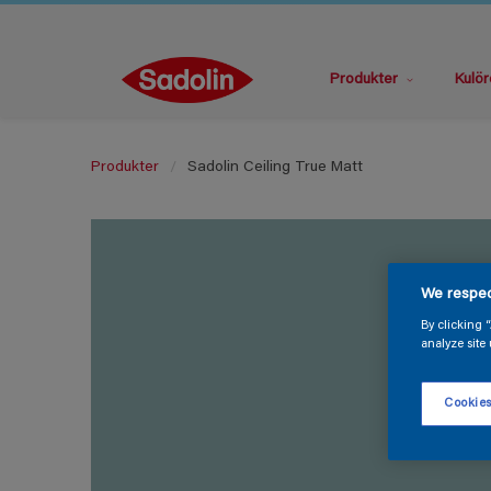
Produkter
Kulör
Produkter
Sadolin Ceiling True Matt
We respec
By clicking 
analyze site 
Cookies