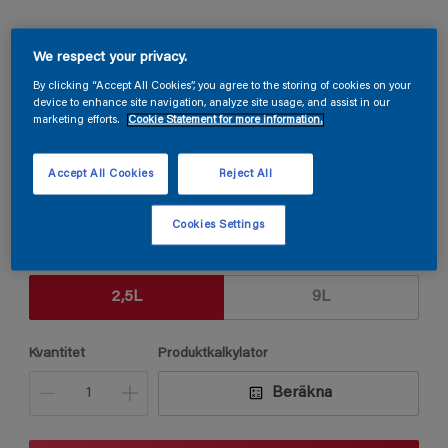
Sadolin Ceiling True Matt
We respect your privacy.
By clicking “Accept All Cookies”, you agree to the storing of cookies on your
TAKFÄRG HELMATT
device to enhance site navigation, analyze site usage, and assist in our
För tak inomhus
marketing efforts.
Cookie Statement for more information.
Accept All Cookies
Reject All
Q2.08.81
Ändra kulör
Cookies Settings
Förpackningsstorlek
2,5L
9L
Kvantitet
Produktkalkylator
Beräkna