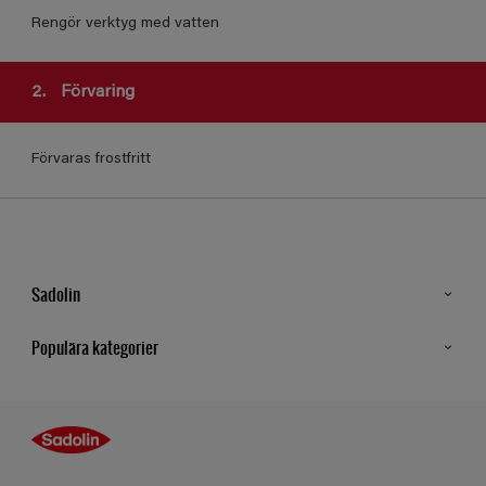
Rengör verktyg med vatten
2.
Förvaring
Förvaras frostfritt
Sadolin
Kontakt
Populära kategorier
Hitta butik
Inspiration
Sitemap
Guides
Kulörer