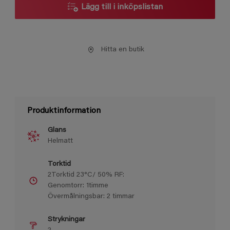
Lägg till i inköpslistan
Hitta en butik
Produktinformation
Glans
Helmatt
Torktid
2Torktid 23°C/ 50% RF:
Genomtorr: 1timme
Övermålningsbar: 2 timmar
Strykningar