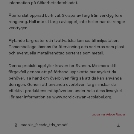
information på Säkerhetsdatabladet.
Återförslut öppnad burk väl. Skrapa av färg från verktyg före
rengöring. Häll inte ut färg i avloppet, inte heller när du rengör
verktygen.
Flytande färgrester och tvättvätska lämnas till miljöstation.
Tomemballage lämnas för återvinning och sorteras som plast
och eventuella metallhandtag sorteras som metall.
Denna produkt uppfyller kraven för Svanen. Minimera ditt
färgavfall genom att på förhand uppskatta hur mycket du
behöver. Ta hand om överbliven färg så att du kan använda
den igen. Genom att använda överbliven färg minskar du
effektivt produktens miljöpåverkan under hela dess livscykel.
För mer information se www.nordic-swan-ecolabel.org.
Ladda ner Adobe Reader
sadolin_facade_tds_se.pdf