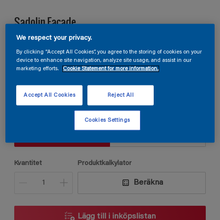
Sadolin Facade
We respect your privacy.
PUTSFASADFÄRG
By clicking “Accept All Cookies”, you agree to the storing of cookies on your
device to enhance site navigation, analyze site usage, and assist in our
marketing efforts.
Cookie Statement for more information.
H2.08.90
Ändra kulör
Accept All Cookies
Reject All
Förpackningsstorlek
Cookies Settings
2.5L
9L
Kvantitet
Produktkalkylator
Beräkna
Lägg till i inköpslistan