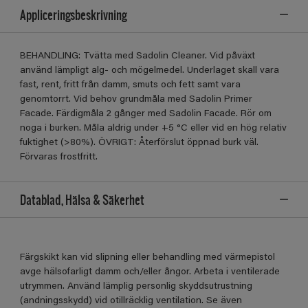
Appliceringsbeskrivning
BEHANDLING: Tvätta med Sadolin Cleaner. Vid påväxt
använd lämpligt alg- och mögelmedel. Underlaget skall vara
fast, rent, fritt från damm, smuts och fett samt vara
genomtorrt. Vid behov grundmåla med Sadolin Primer
Facade. Färdigmåla 2 gånger med Sadolin Facade. Rör om
noga i burken. Måla aldrig under +5 °C eller vid en hög relativ
fuktighet (>80%). ÖVRIGT: Återförslut öppnad burk väl.
Förvaras frostfritt.
Datablad, Hälsa & Säkerhet
Färgskikt kan vid slipning eller behandling med värmepistol
avge hälsofarligt damm och/eller ångor. Arbeta i ventilerade
utrymmen. Använd lämplig personlig skyddsutrustning
(andningsskydd) vid otillräcklig ventilation. Se även