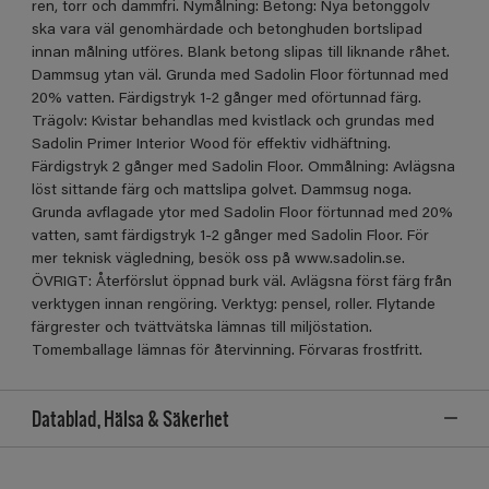
ren, torr och dammfri. Nymålning: Betong: Nya betonggolv
ska vara väl genomhärdade och betonghuden bortslipad
innan målning utföres. Blank betong slipas till liknande råhet.
Dammsug ytan väl. Grunda med Sadolin Floor förtunnad med
20% vatten. Färdigstryk 1-2 gånger med oförtunnad färg.
Trägolv: Kvistar behandlas med kvistlack och grundas med
Sadolin Primer Interior Wood för effektiv vidhäftning.
Färdigstryk 2 gånger med Sadolin Floor. Ommålning: Avlägsna
löst sittande färg och mattslipa golvet. Dammsug noga.
Grunda avflagade ytor med Sadolin Floor förtunnad med 20%
vatten, samt färdigstryk 1-2 gånger med Sadolin Floor. För
mer teknisk vägledning, besök oss på www.sadolin.se.
ÖVRIGT: Återförslut öppnad burk väl. Avlägsna först färg från
verktygen innan rengöring. Verktyg: pensel, roller. Flytande
färgrester och tvättvätska lämnas till miljöstation.
Tomemballage lämnas för återvinning. Förvaras frostfritt.
Datablad, Hälsa & Säkerhet