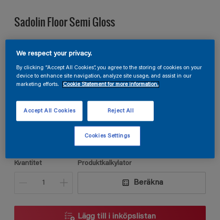
Sadolin Floor Semi Gloss
GOLVFÄRG För trä och betonggolv
We respect your privacy.
By clicking “Accept All Cookies”, you agree to the storing of cookies on your
device to enhance site navigation, analyze site usage, and assist in our
E4.29.62
marketing efforts.
Cookie Statement for more information.
Ändra kulör
Accept All Cookies
Reject All
Förpackningsstorlek
2,5L
Cookies Settings
Kvantitet
Produktkalkylator
Beräkna
Lägg till i inköpslistan