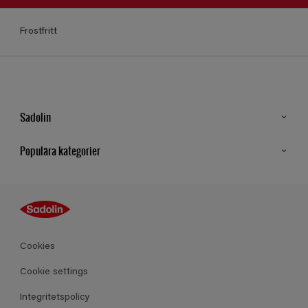
Frostfritt
Sadolin
Kontakt
Populära kategorier
Hitta butik
Inspiration
Sitemap
Guides
Kulörer
Produkter
Cookies
Datablad
Cookie settings
Integritetspolicy