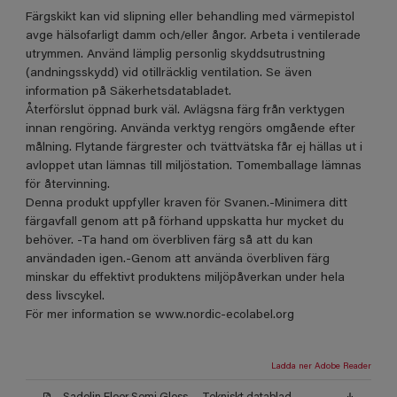
Färgskikt kan vid slipning eller behandling med värmepistol
avge hälsofarligt damm och/eller ångor. Arbeta i ventilerade
utrymmen. Använd lämplig personlig skyddsutrustning
(andningsskydd) vid otillräcklig ventilation. Se även
information på Säkerhetsdatabladet.
Återförslut öppnad burk väl. Avlägsna färg från verktygen
innan rengöring. Använda verktyg rengörs omgående efter
målning. Flytande färgrester och tvättvätska får ej hällas ut i
avloppet utan lämnas till miljöstation. Tomemballage lämnas
för återvinning.
Denna produkt uppfyller kraven för Svanen.-Minimera ditt
färgavfall genom att på förhand uppskatta hur mycket du
behöver. -Ta hand om överbliven färg så att du kan
användaden igen.-Genom att använda överbliven färg
minskar du effektivt produktens miljöpåverkan under hela
dess livscykel.
För mer information se www.nordic-ecolabel.org
Ladda ner Adobe Reader