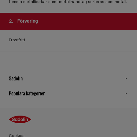
tomma metallburkar samt metallhandtag sorteras som metall.
2.
Förvaring
Frostfritt
Sadolin
Kontakt
Populära kategorier
Hitta butik
Inspiration
Sitemap
Guides
Kulörer
Produkter
Cookies