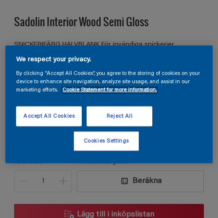
Sadolin Interior Wood Semi Gloss
SNICKERIFÄRG HALVBLANK För invändiga snickerier
We respect your privacy.
By clicking “Accept All Cookies”, you agree to the storing of cookies on your
F6.06.87
device to enhance site navigation, analyze site usage, and assist in our
marketing efforts.
Cookie Statement for more information.
Ändra kulör
Accept All Cookies
Reject All
Förpackningsstorlek
0,75L
2,5L
Cookies Settings
Kvantitet
Produktkalkylator
Beräkna
Lägg till i inköpslistan