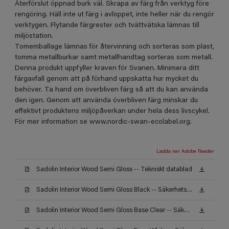
Återförslut öppnad burk väl. Skrapa av färg från verktyg före
rengöring. Häll inte ut färg i avloppet, inte heller när du rengör
verktygen. Flytande färgrester och tvättvätska lämnas till
miljöstation.
Tomemballage lämnas för återvinning och sorteras som plast,
tomma metallburkar samt metallhandtag sorteras som metall.
Denna produkt uppfyller kraven för Svanen. Minimera ditt
färgavfall genom att på förhand uppskatta hur mycket du
behöver. Ta hand om överbliven färg så att du kan använda
den igen. Genom att använda överbliven färg minskar du
effektivt produktens miljöpåverkan under hela dess livscykel.
För mer information se www.nordic-swan-ecolabel.org.
Ladda ner Adobe Reader
Sadolin Interior Wood Semi Gloss -- Tekniskt datablad
Sadolin Interior Wood Semi Gloss Black -- Säkerhetsdatablad
Sadolin Interior Wood Semi Gloss Base Clear -- Säkerhetsdatablad