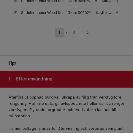
Sadolin Interior Wood Semi Gloss Base White -- Säkerhetsdatablad
Sadolin Interior Wood Semi Gloss S0502Y -- Käyttöturvallisuustiedote
1
/
3
Tips
1.
Efter användning
Återförslut öppnad burk väl. Skrapa av färg från verktyg före
rengöring. Häll inte ut färg i avloppet, inte heller när du rengör
verktygen. Flytande färgrester och tvättvätska lämnas till
miljöstation.
Tomemballage lämnas för återvinning och sorteras som plast,