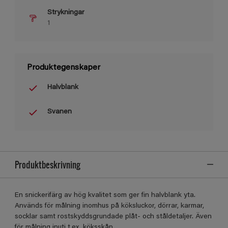
Strykningar
1
Produktegenskaper
Halvblank
Svanen
Produktbeskrivning
En snickerifärg av hög kvalitet som ger fin halvblank yta.
Används för målning inomhus på köksluckor, dörrar, karmar,
socklar samt rostskyddsgrundade plåt- och ståldetaljer. Även
för målning inuti t.ex. köksskåp.