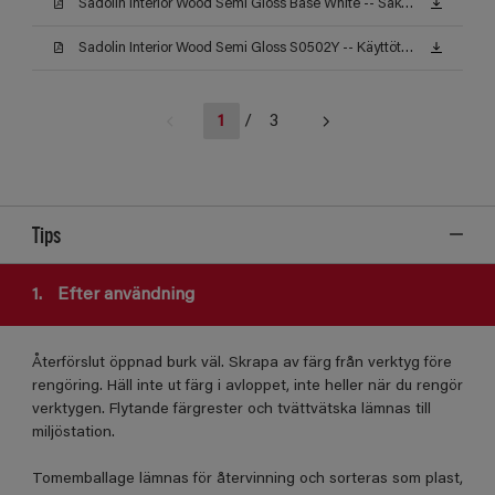
Sadolin Interior Wood Semi Gloss Base White -- Säkerhetsdatablad
Sadolin Interior Wood Semi Gloss S0502Y -- Käyttöturvallisuustiedote
1
/
3
Tips
1.
Efter användning
Återförslut öppnad burk väl. Skrapa av färg från verktyg före
rengöring. Häll inte ut färg i avloppet, inte heller när du rengör
verktygen. Flytande färgrester och tvättvätska lämnas till
miljöstation.
Tomemballage lämnas för återvinning och sorteras som plast,