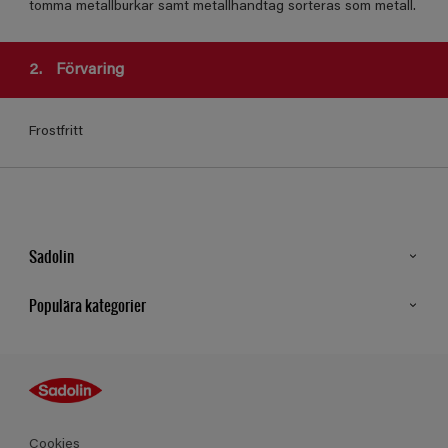
tomma metallburkar samt metallhandtag sorteras som metall.
2.
Förvaring
Frostfritt
Sadolin
Kontakt
Populära kategorier
Hitta butik
Inspiration
Sitemap
Guides
Kulörer
Produkter
Cookies