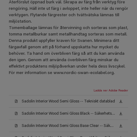
Återförslut öppnad burk väl. Skrapa av färg från verktyg före
rengöring. Häll inte ut färg i avloppet, inte heller när du rengör
verktygen. Flytande färgrester och tvättvätska lämnas till
miljöstation.
Tomemballage lämnas för återvinning och sorteras som plast,
tomma metallburkar samt metallhandtag sorteras som metall.
Denna produkt uppfyller kraven för Svanen. Minimera ditt
färgavfall genom att på förhand uppskatta hur mycket du
behöver. Ta hand om överbliven färg så att du kan använda
den igen. Genom att använda överbliven färg minskar du
effektivt produktens miljöpåverkan under hela dess livscykel.
För mer information se www.nordic-swan-ecolabel.org.
Ladda ner Adobe Reader
Sadolin Interior Wood Semi Gloss -- Tekniskt datablad
Sadolin Interior Wood Semi Gloss Black -- Säkerhetsdatablad
Sadolin Interior Wood Semi Gloss Base Clear -- Säkerhetsdatablad