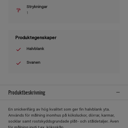
Strykningar
1
Produktegenskaper
Halvblank
Svanen
Produktbeskrivning
En snickerifärg av hög kvalitet som ger fin halvblank yta.
Används för målning inomhus på köksluckor, dörrar, karmar,
socklar samt rostskyddsgrundade plåt- och ståldetaljer. Även
för målning inuti t.ex. köksskåp.