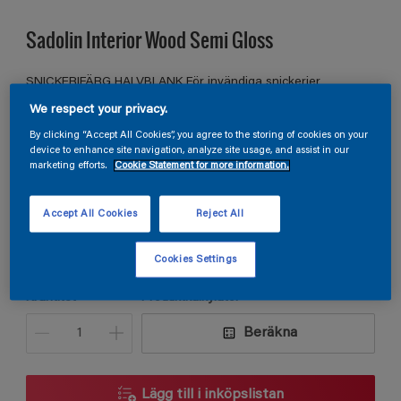
Sadolin Interior Wood Semi Gloss
SNICKERIFÄRG HALVBLANK För invändiga snickerier
We respect your privacy.
By clicking “Accept All Cookies”, you agree to the storing of cookies on your
S 3010-B70G
device to enhance site navigation, analyze site usage, and assist in our
marketing efforts.
Cookie Statement for more information.
Ändra kulör
Accept All Cookies
Reject All
Förpackningsstorlek
0,75L
2,5L
Cookies Settings
Kvantitet
Produktkalkylator
Beräkna
Lägg till i inköpslistan