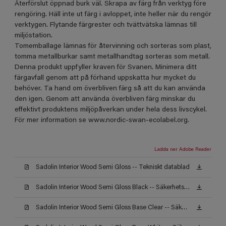
Återförslut öppnad burk väl. Skrapa av färg från verktyg före
rengöring. Häll inte ut färg i avloppet, inte heller när du rengör
verktygen. Flytande färgrester och tvättvätska lämnas till
miljöstation.
Tomemballage lämnas för återvinning och sorteras som plast,
tomma metallburkar samt metallhandtag sorteras som metall.
Denna produkt uppfyller kraven för Svanen. Minimera ditt
färgavfall genom att på förhand uppskatta hur mycket du
behöver. Ta hand om överbliven färg så att du kan använda
den igen. Genom att använda överbliven färg minskar du
effektivt produktens miljöpåverkan under hela dess livscykel.
För mer information se www.nordic-swan-ecolabel.org.
Ladda ner Adobe Reader
Sadolin Interior Wood Semi Gloss -- Tekniskt datablad
Sadolin Interior Wood Semi Gloss Black -- Säkerhetsdatablad
Sadolin Interior Wood Semi Gloss Base Clear -- Säkerhetsdatablad