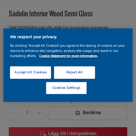
Sadolin Interior Wood Semi Gloss
SNICKERIFÄRG HALVBLANK För invändiga snickerier
We respect your privacy.
By clicking “Accept All Cookies”, you agree to the storing of cookies on your
S 1060-G60Y
device to enhance site navigation, analyze site usage, and assist in our
marketing efforts.
Cookie Statement for more information.
Ändra kulör
Accept All Cookies
Reject All
Förpackningsstorlek
0,75L
2,5L
Cookies Settings
Kvantitet
Produktkalkylator
Beräkna
Lägg till i inköpslistan