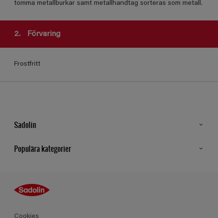
tomma metallburkar samt metallhandtag sorteras som metall.
2.
Förvaring
Frostfritt
Sadolin
Kontakt
Populära kategorier
Hitta butik
Inspiration
Sitemap
Guides
Kulörer
Produkter
Cookies