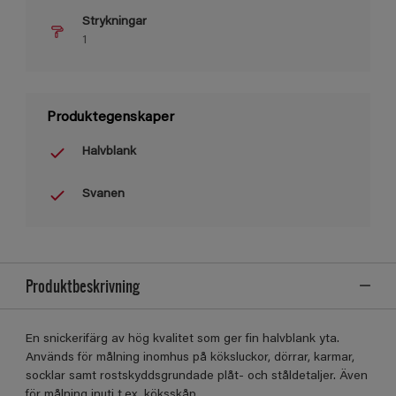
Strykningar
1
Produktegenskaper
Halvblank
Svanen
Produktbeskrivning
En snickerifärg av hög kvalitet som ger fin halvblank yta.
Används för målning inomhus på köksluckor, dörrar, karmar,
socklar samt rostskyddsgrundade plåt- och ståldetaljer. Även
för målning inuti t.ex. köksskåp.