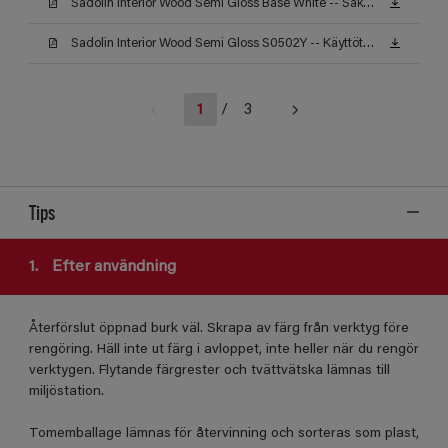
Sadolin Interior Wood Semi Gloss Base White -- Säkerhetsdatablad
Sadolin Interior Wood Semi Gloss S0502Y -- Käyttöturvallisuustiedote
1
/
3
Tips
1.
Efter användning
Återförslut öppnad burk väl. Skrapa av färg från verktyg före
rengöring. Häll inte ut färg i avloppet, inte heller när du rengör
verktygen. Flytande färgrester och tvättvätska lämnas till
miljöstation.
Tomemballage lämnas för återvinning och sorteras som plast,