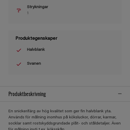
Strykningar
1
Produktegenskaper
Halvblank
Svanen
Produktbeskrivning
En snickerifärg av hög kvalitet som ger fin halvblank yta.
Används för målning inomhus på köksluckor, dörrar, karmar,
socklar samt rostskyddsgrundade plåt- och ståldetaljer. Även
för målning inuti t.ex. köksskåp.