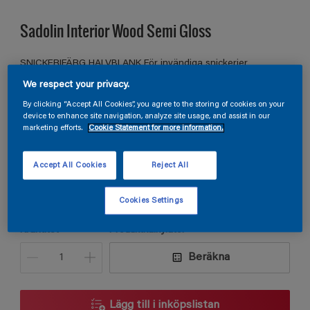
Sadolin Interior Wood Semi Gloss
SNICKERIFÄRG HALVBLANK För invändiga snickerier
We respect your privacy.
By clicking “Accept All Cookies”, you agree to the storing of cookies on your
S 2060-G40Y
device to enhance site navigation, analyze site usage, and assist in our
marketing efforts.
Cookie Statement for more information.
Ändra kulör
Accept All Cookies
Reject All
Förpackningsstorlek
0,75L
2,5L
Cookies Settings
Kvantitet
Produktkalkylator
Beräkna
Lägg till i inköpslistan