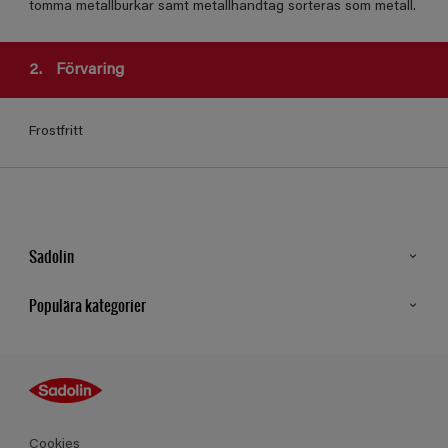
tomma metallburkar samt metallhandtag sorteras som metall.
2.
Förvaring
Frostfritt
Sadolin
Kontakt
Populära kategorier
Hitta butik
Inspiration
Sitemap
Guides
Kulörer
Produkter
Cookies