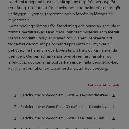
Återförslut öppnad burk väl. Skrapa av färg från verktyg före
rengöring. Häll inte ut färg i avloppet, inte heller när du rengör
verktygen. Flytande färgrester och tvättvätska lämnas till
miljöstation.
Tomemballage lämnas för återvinning och sorteras som plast,
tomma metallburkar samt metallhandtag sorteras som metall.
Denna produkt uppfyller kraven för Svanen. Minimera ditt
färgavfall genom att på förhand uppskatta hur mycket du
behöver. Ta hand om överbliven färg så att du kan använda
den igen. Genom att använda överbliven färg minskar du
effektivt produktens miljöpåverkan under hela dess livscykel.
För mer information se www.nordic-swan-ecolabel.org.
Ladda ner Adobe Reader
Sadolin Interior Wood Semi Gloss -- Tekniskt datablad
Sadolin Interior Wood Semi Gloss Black -- Säkerhetsdatablad
Sadolin Interior Wood Semi Gloss Base Clear -- Säkerhetsdatablad