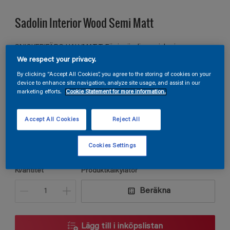
Sadolin Interior Wood Semi Matt
SNICKERIFÄRG HALVMATT För invändiga snickerier
We respect your privacy.
By clicking “Accept All Cookies”, you agree to the storing of cookies on your
device to enhance site navigation, analyze site usage, and assist in our
S 4010-R10B
marketing efforts.
Cookie Statement for more information.
Ändra kulör
Accept All Cookies
Reject All
Förpackningsstorlek
0,75L
Cookies Settings
Kvantitet
Produktkalkylator
Beräkna
Lägg till i inköpslistan