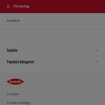
2.
Förvaring
Frostfritt
Sadolin
Kontakt
Populära kategorier
Hitta butik
Inspiration
Sitemap
Guides
Kulörer
Produkter
Cookies
Datablad
Cookie settings