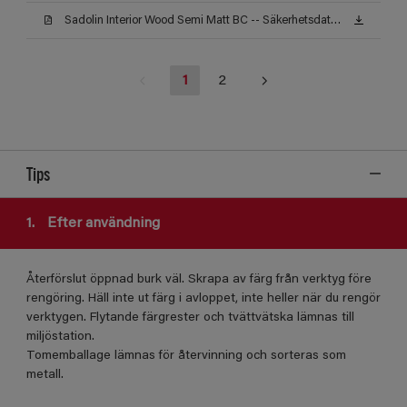
Sadolin Interior Wood Semi Matt BC -- Säkerhetsdatablad
1
2
Tips
1.
Efter användning
Återförslut öppnad burk väl. Skrapa av färg från verktyg före
rengöring. Häll inte ut färg i avloppet, inte heller när du rengör
verktygen. Flytande färgrester och tvättvätska lämnas till
miljöstation.
Tomemballage lämnas för återvinning och sorteras som
metall.