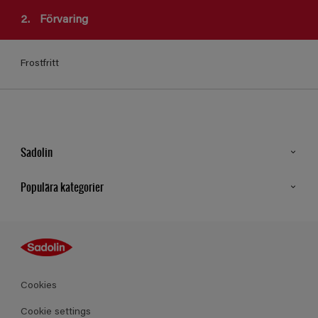
2.
Förvaring
Frostfritt
Sadolin
Kontakt
Populära kategorier
Hitta butik
Inspiration
Sitemap
Guides
Kulörer
Produkter
Cookies
Datablad
Cookie settings