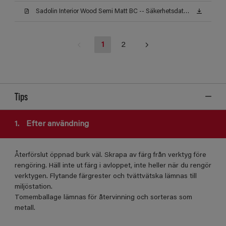
Sadolin Interior Wood Semi Matt BC -- Säkerhetsdatablad
1
2
Tips
1.
Efter användning
Återförslut öppnad burk väl. Skrapa av färg från verktyg före
rengöring. Häll inte ut färg i avloppet, inte heller när du rengör
verktygen. Flytande färgrester och tvättvätska lämnas till
miljöstation.
Tomemballage lämnas för återvinning och sorteras som
metall.