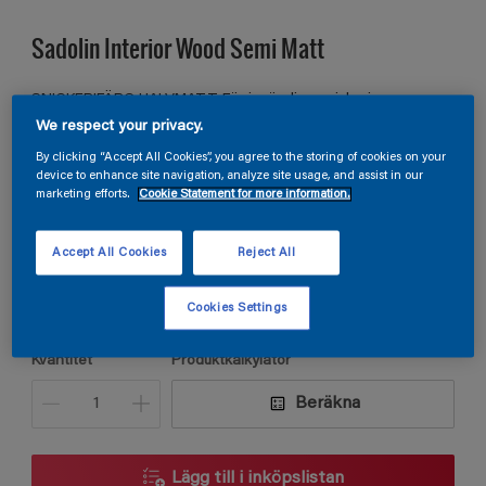
Sadolin Interior Wood Semi Matt
SNICKERIFÄRG HALVMATT För invändiga snickerier
We respect your privacy.
By clicking “Accept All Cookies”, you agree to the storing of cookies on your
device to enhance site navigation, analyze site usage, and assist in our
S 2060-G40Y
marketing efforts.
Cookie Statement for more information.
Ändra kulör
Accept All Cookies
Reject All
Förpackningsstorlek
0,75L
Cookies Settings
Kvantitet
Produktkalkylator
Beräkna
Lägg till i inköpslistan