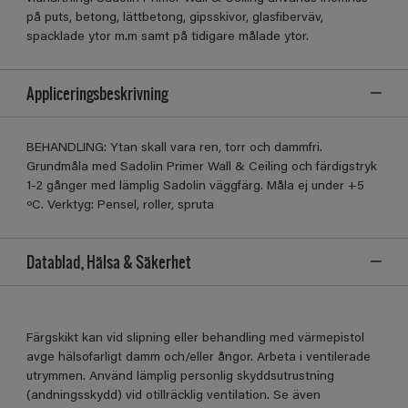
på puts, betong, lättbetong, gipsskivor, glasfiberväv,
spacklade ytor m.m samt på tidigare målade ytor.
Appliceringsbeskrivning
BEHANDLING: Ytan skall vara ren, torr och dammfri.
Grundmåla med Sadolin Primer Wall & Ceiling och färdigstryk
1-2 gånger med lämplig Sadolin väggfärg. Måla ej under +5
ºC. Verktyg: Pensel, roller, spruta
Datablad, Hälsa & Säkerhet
Färgskikt kan vid slipning eller behandling med värmepistol
avge hälsofarligt damm och/eller ångor. Arbeta i ventilerade
utrymmen. Använd lämplig personlig skyddsutrustning
(andningsskydd) vid otillräcklig ventilation. Se även