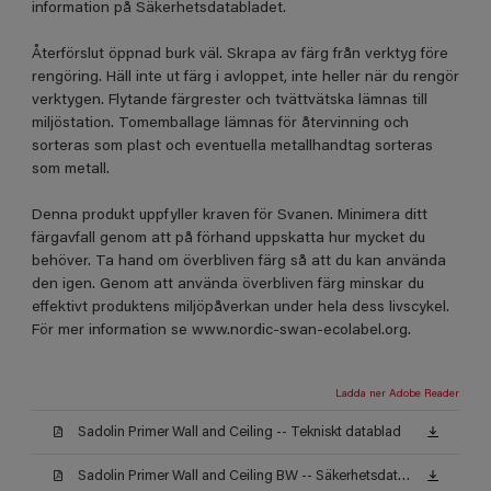
information på Säkerhetsdatabladet.
Återförslut öppnad burk väl. Skrapa av färg från verktyg före
rengöring. Häll inte ut färg i avloppet, inte heller när du rengör
verktygen. Flytande färgrester och tvättvätska lämnas till
miljöstation. Tomemballage lämnas för återvinning och
sorteras som plast och eventuella metallhandtag sorteras
som metall.
Denna produkt uppfyller kraven för Svanen. Minimera ditt
färgavfall genom att på förhand uppskatta hur mycket du
behöver. Ta hand om överbliven färg så att du kan använda
den igen. Genom att använda överbliven färg minskar du
effektivt produktens miljöpåverkan under hela dess livscykel.
För mer information se www.nordic-swan-ecolabel.org.
Ladda ner Adobe Reader
Sadolin Primer Wall and Ceiling -- Tekniskt datablad
Sadolin Primer Wall and Ceiling BW -- Säkerhetsdatablad