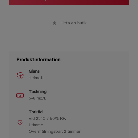
Hitta en butik
Produktinformation
Glans
Helmatt
Täckning
5-8 m2/L
Torktid
Vid 23°C / 50% RF:
1 timme
Övermålningsbar: 2 timmar