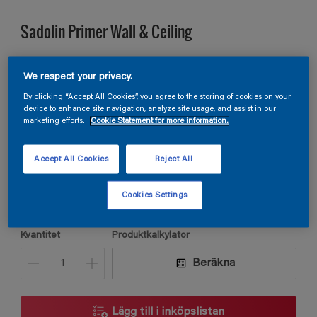
Sadolin Primer Wall & Ceiling
GRUNDFÄRG För vägg och tak
We respect your privacy.
By clicking “Accept All Cookies”, you agree to the storing of cookies on your
device to enhance site navigation, analyze site usage, and assist in our
S 3010-B30G
marketing efforts.
Cookie Statement for more information.
Ändra kulör
Accept All Cookies
Reject All
Förpackningsstorlek
5L
Cookies Settings
Kvantitet
Produktkalkylator
Beräkna
Lägg till i inköpslistan