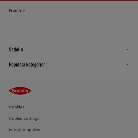
Frostfritt
Sadolin
Kontakt
Populära kategorier
Hitta butik
Inspiration
Sitemap
Guides
Kulörer
Produkter
Cookies
Datablad
Cookie settings
Integritetspolicy