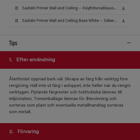
Sadolin Primer Wall and Ceiling -- Käyttöturvallisuustiedote
Sadolin Primer Wall and Ceiling Base White -- Säkerhetsdatablad
Tips
1.
Efter användning
Återförslut öppnad burk väl. Skrapa av färg från verktyg före
rengöring. Häll inte ut färg i avloppet, inte heller när du rengör
verktygen. Flytande färgrester och tvättvätska lämnas till
miljöstation. Tomemballage lämnas för återvinning och
sorteras som plast och eventuella metallhandtag sorteras
som metall.
2.
Förvaring