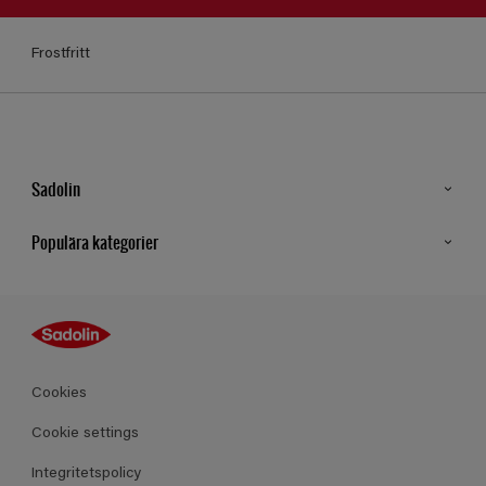
Frostfritt
Sadolin
Kontakt
Populära kategorier
Hitta butik
Inspiration
Sitemap
Guides
Kulörer
Produkter
Cookies
Datablad
Cookie settings
Integritetspolicy