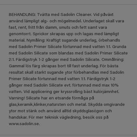
BEHANDLING: Tvätta med Sadolin Cleaner. Vid påväxt
använd lämpligt alg- och mögelmedel. Underlaget skall vara
fast, rent, fritt från damm, smuts och fett samt vara
genomtorrt. Sprickor skrapas upp och lagas med lämpligt
material. Nymåling: Kraftigt sugande underlag, örbehandls
med Sadolin Primer Silicate förtunnad med vatten 1:1. Grunda
med Sadolin Silicate som blandas med Sadolin Primer Silicate
2:1. Färdigstryk 1-2 gånger med Sadolin Silicate. Ommålning:
Gammal lös färg skrapas bort till fast underlag. För bästa
resultat skall starkt sugande ytor förbehandlas med Sadolin
Primer Silicate förtunnad med vatten 1:1. Färdigstryk 1-2
gånger med Sadolin Silicate evt. förtunnad med max 10%
vatten. Vid applicering ger kryssrolling bäst kulörjämnhet.
Varning! Silicate har en etsande förmåga på
glas,keramik,klinker,natursten och metal. Skydda omgivande
ytor mot stänk och använd alltid skyddsglasögon och
handskar. För mer teknisk vägledning, besök oss på
www.sadolin.se.