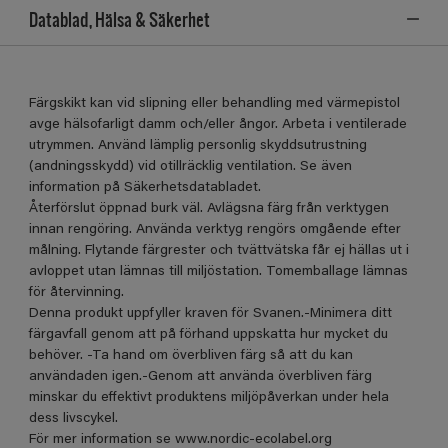
Datablad, Hälsa & Säkerhet
Färgskikt kan vid slipning eller behandling med värmepistol
avge hälsofarligt damm och/eller ångor. Arbeta i ventilerade
utrymmen. Använd lämplig personlig skyddsutrustning
(andningsskydd) vid otillräcklig ventilation. Se även
information på Säkerhetsdatabladet.
Återförslut öppnad burk väl. Avlägsna färg från verktygen
innan rengöring. Använda verktyg rengörs omgående efter
målning. Flytande färgrester och tvättvätska får ej hällas ut i
avloppet utan lämnas till miljöstation. Tomemballage lämnas
för återvinning.
Denna produkt uppfyller kraven för Svanen.-Minimera ditt
färgavfall genom att på förhand uppskatta hur mycket du
behöver. -Ta hand om överbliven färg så att du kan
användaden igen.-Genom att använda överbliven färg
minskar du effektivt produktens miljöpåverkan under hela
dess livscykel.
För mer information se www.nordic-ecolabel.org