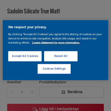
Sadolin Silicate True Matt
SILIKATFÄRG För puts och betong
We respect your privacy.
By clicking “Accept All Cookies”, you agree to the storing of cookies on your
device to enhance site navigation, analyze site usage, and assist in our
H0.07.86
marketing efforts.
Cookie Statement for more information.
Ändra kulör
Accept All Cookies
Reject All
Förpackningsstorlek
5L
Cookies Settings
Kvantitet
Produktkalkylator
Beräkna
Lägg till i inköpslistan