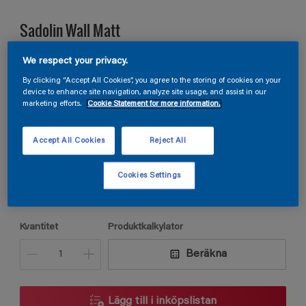
Sadolin Wall Matt
We respect your privacy.
VÄGGFÄRG MATT För vardagsrum och sovrum
By clicking “Accept All Cookies”, you agree to the storing of cookies on your
device to enhance site navigation, analyze site usage, and assist in our
marketing efforts.
Cookie Statement for more information.
S 2002-R50B
Ändra kulör
Accept All Cookies
Reject All
Förpackningsstorlek
Cookies Settings
2,5L
5L
9L
Kvantitet
Produktkalkylator
Beräkna
Lägg till i inköpslistan