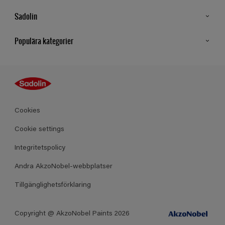
Sadolin
Kontakt
Populära kategorier
Hitta butik
Inspiration
Sitemap
Guides
Kulörer
Produkter
Cookies
Datablad
Cookie settings
Integritetspolicy
Andra AkzoNobel-webbplatser
Tillgänglighetsförklaring
Copyright @ AkzoNobel Paints 2026