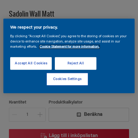
Sadolin Wall Matt
We respect your privacy.
VÄGGFÄRG MATT För vardagsrum och sovrum
By clicking “Accept All Cookies”, you agree to the storing of cookies on your
device to enhance site navigation, analyze site usage, and assist in our
marketing efforts.
Cookie Statement for more information.
S 1002-G
Ändra kulör
Accept All Cookies
Reject All
Förpackningsstorlek
Cookies Settings
2,5L
5L
9L
Kvantitet
Produktkalkylator
Beräkna
Lägg till i inköpslistan