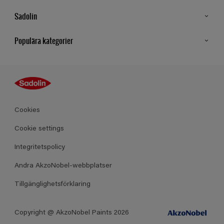
Sadolin
Kontakt
Populära kategorier
Hitta butik
Inspiration
Sitemap
Guides
Kulörer
Produkter
Cookies
Datablad
Cookie settings
Integritetspolicy
Andra AkzoNobel-webbplatser
Tillgänglighetsförklaring
Copyright @ AkzoNobel Paints 2026