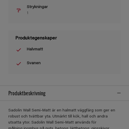
Strykningar
1
Produktegenskaper
Halvmatt
Svanen
Produktbeskrivning
Sadolin Wall Semi-Matt är en halmatt väggfärg som ger en
robust och tvättbar yta. Utmärkt till kök, hall och andra
utsatta ytor. Sadolin Wall Semi-Matt används för
målning inomhus på puts, betong, lättbetong, gipsskivor,