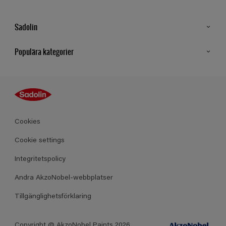
Sadolin
Kontakt
Populära kategorier
Hitta butik
Inspiration
Sitemap
Guides
Kulörer
Produkter
Cookies
Datablad
Cookie settings
Integritetspolicy
Andra AkzoNobel-webbplatser
Tillgänglighetsförklaring
Copyright @ AkzoNobel Paints 2026