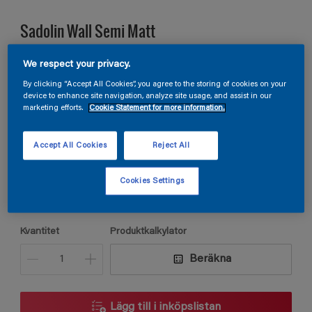
Sadolin Wall Semi Matt
VÄGGFÄRG HALVMATT. För kök och groventré
We respect your privacy.
By clicking “Accept All Cookies”, you agree to the storing of cookies on your
device to enhance site navigation, analyze site usage, and assist in our
marketing efforts.
Cookie Statement for more information.
H1.05.54
Ändra kulör
Accept All Cookies
Reject All
Förpackningsstorlek
Cookies Settings
2,5L
Kvantitet
Produktkalkylator
Beräkna
Lägg till i inköpslistan