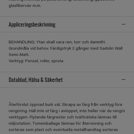
glasfiberväv m.m.
Appliceringsbeskrivning
BEHANDLING: Ytan skall vara ren, torr och dammfri.
Grundmåla vid behov. Färdigstryk 2 gånger med Sadolin Wall
Semi-Matt.
Verktyg: Pensel, roller, spruta
Datablad, Hälsa & Säkerhet
Återförslut öppnad burk väl. Skrapa av färg från verktyg före
rengöring. Häll inte ut färg i avloppet, inte heller när du rengör
verktygen. Flytande färgrester och tvättvätska lämnas till
miljöstation. Tomemballage lämnas för återvinning och
sorteras som plast och eventuella metallhandtag sorteras