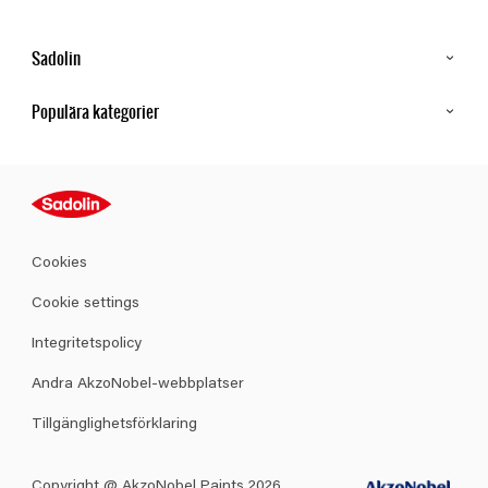
Sadolin
Kontakt
Populära kategorier
Hitta butik
Inspiration
Sitemap
Guides
Kulörer
Produkter
Cookies
Datablad
Cookie settings
Integritetspolicy
Andra AkzoNobel-webbplatser
Tillgänglighetsförklaring
Copyright @ AkzoNobel Paints 2026