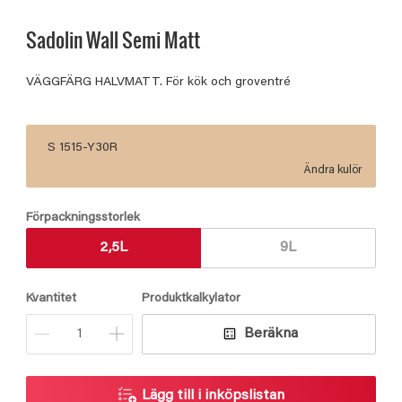
Sadolin Wall Semi Matt
VÄGGFÄRG HALVMATT. För kök och groventré
S 1515-Y30R
Ändra kulör
Förpackningsstorlek
2,5L
9L
Kvantitet
Produktkalkylator
Beräkna
Lägg till i inköpslistan