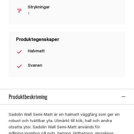
Strykningar
1
Produktegenskaper
Halvmatt
Svanen
Produktbeskrivning
Sadolin Wall Semi-Matt är en halmatt väggfärg som ger en
robust och tvättbar yta. Utmärkt till kök, hall och andra
utsatta ytor. Sadolin Wall Semi-Matt används för
målning inomhus på puts, betong, lättbetong, gipsskivor,