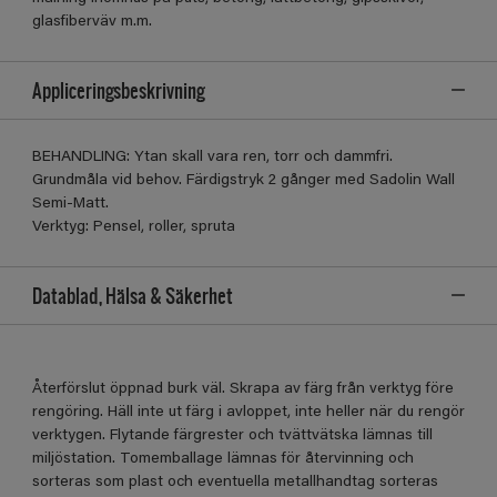
glasfiberväv m.m.
Appliceringsbeskrivning
BEHANDLING: Ytan skall vara ren, torr och dammfri.
Grundmåla vid behov. Färdigstryk 2 gånger med Sadolin Wall
Semi-Matt.
Verktyg: Pensel, roller, spruta
Datablad, Hälsa & Säkerhet
Återförslut öppnad burk väl. Skrapa av färg från verktyg före
rengöring. Häll inte ut färg i avloppet, inte heller när du rengör
verktygen. Flytande färgrester och tvättvätska lämnas till
miljöstation. Tomemballage lämnas för återvinning och
sorteras som plast och eventuella metallhandtag sorteras