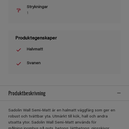
Strykningar
1
Produktegenskaper
Halvmatt
Svanen
Produktbeskrivning
Sadolin Wall Semi-Matt är en halmatt väggfärg som ger en
robust och tvättbar yta. Utmärkt till kök, hall och andra
utsatta ytor. Sadolin Wall Semi-Matt används för
målning inomhus på puts, betong, lättbetong, gipsskivor,