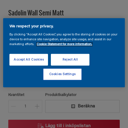
Sadolin Wall Semi Matt
VÄGGFÄRG HALVMATT. För kök och groventré
We respect your privacy.
By clicking “Accept All Cookies”, you agree to the storing of cookies on your
device to enhance site navigation, analyze site usage, and assist in our
marketing efforts.
Cookie Statement for more information.
S 2060-G20Y
Ändra kulör
Accept All Cookies
Reject All
Förpackningsstorlek
Cookies Settings
2,5L
Kvantitet
Produktkalkylator
Beräkna
Lägg till i inköpslistan