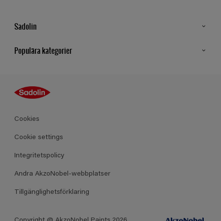
Sadolin
Kontakt
Populära kategorier
Hitta butik
Inspiration
Sitemap
Guides
Kulörer
Produkter
Cookies
Datablad
Cookie settings
Integritetspolicy
Andra AkzoNobel-webbplatser
Tillgänglighetsförklaring
Copyright @ AkzoNobel Paints 2026