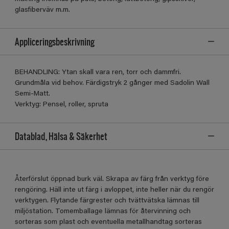
glasfiberväv m.m.
Appliceringsbeskrivning
BEHANDLING: Ytan skall vara ren, torr och dammfri.
Grundmåla vid behov. Färdigstryk 2 gånger med Sadolin Wall
Semi-Matt.
Verktyg: Pensel, roller, spruta
Datablad, Hälsa & Säkerhet
Återförslut öppnad burk väl. Skrapa av färg från verktyg före
rengöring. Häll inte ut färg i avloppet, inte heller när du rengör
verktygen. Flytande färgrester och tvättvätska lämnas till
miljöstation. Tomemballage lämnas för återvinning och
sorteras som plast och eventuella metallhandtag sorteras