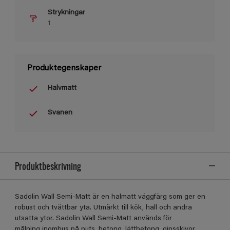
Strykningar
1
Produktegenskaper
Halvmatt
Svanen
Produktbeskrivning
Sadolin Wall Semi-Matt är en halmatt väggfärg som ger en
robust och tvättbar yta. Utmärkt till kök, hall och andra
utsatta ytor. Sadolin Wall Semi-Matt används för
målning inomhus på puts, betong, lättbetong, gipsskivor,