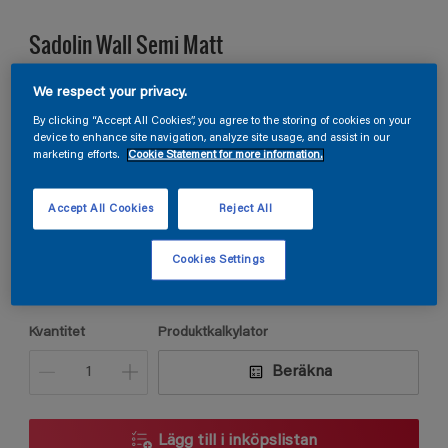
Sadolin Wall Semi Matt
VÄGGFÄRG HALVMATT. För kök och groventré
We respect your privacy.
By clicking “Accept All Cookies”, you agree to the storing of cookies on your
device to enhance site navigation, analyze site usage, and assist in our
marketing efforts.
Cookie Statement for more information.
S 3020-G40Y
Ändra kulör
Accept All Cookies
Reject All
Förpackningsstorlek
Cookies Settings
2,5L
Kvantitet
Produktkalkylator
Beräkna
Lägg till i inköpslistan