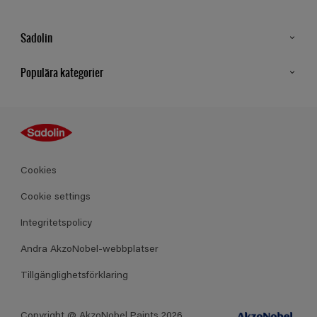
Sadolin
Kontakt
Populära kategorier
Hitta butik
Inspiration
Sitemap
Guides
Kulörer
Produkter
Cookies
Datablad
Cookie settings
Integritetspolicy
Andra AkzoNobel-webbplatser
Tillgänglighetsförklaring
Copyright @ AkzoNobel Paints 2026