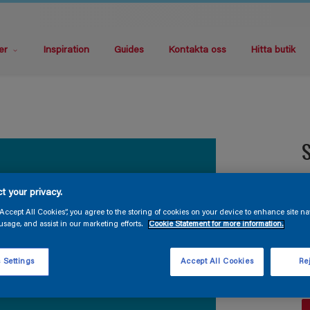
er
Inspiration
Guides
Kontakta oss
Hitta butik
S
V
t your privacy.
“Accept All Cookies”, you agree to the storing of cookies on your device to enhance site na
usage, and assist in our marketing efforts.
Cookie Statement for more information.
 Settings
Accept All Cookies
Rej
F