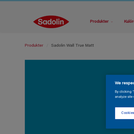
Produkter
Kulör
Produkter
Sadolin Wall True Matt
We respec
By clicking 
analyze site 
Cookies