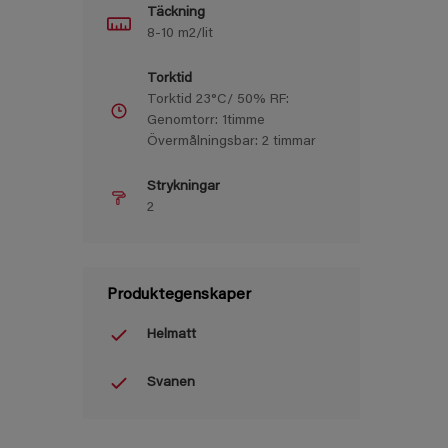
Täckning
8-10 m2/lit
Torktid
Torktid 23°C/ 50% RF:
Genomtorr: 1timme
Övermålningsbar: 2 timmar
Strykningar
2
Produktegenskaper
Helmatt
Svanen