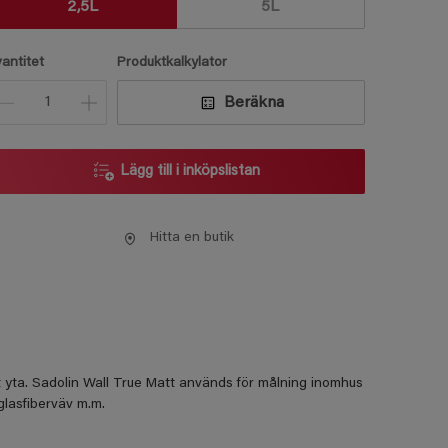
2,5L
5L
vantitet
Produktkalkylator
Beräkna
Lägg till i inköpslistan
Hitta en butik
 yta. Sadolin Wall True Matt används för målning inomhus
glasfiberväv m.m.