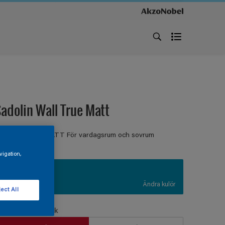
adolin Wall True Matt
ÄGGFÄRG HELMATT För vardagsrum och sovrum
vigation,
R4.51.47
Ändra kulör
ect All
örpackningsstorlek