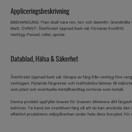
Appliceringsbeskrivning
BBEHANDLING: Ytan skall vara ren, torr och dammfri. Grundmåla v
Matt. ÖVRIGT: Återförslut öppnad burk väl. Förvaras frostfritt.
Verktyg: Pensel, roller, spruta
Datablad, Hälsa & Säkerhet
Återförslut öppnad burk väl. Skrapa av färg från verktyg före rengör
verktygen. Flytande färgrester och tvättvätska lämnas till miljös
som plast och eventuella metallhandtag sorteras som metall.
Denna produkt uppfyller kraven för Svanen. Minimera ditt färgav
behöver. Ta hand om överbliven färg så att du kan använda den 
effektivt produktens miljöpåverkan under hela dess livscykel. Fö