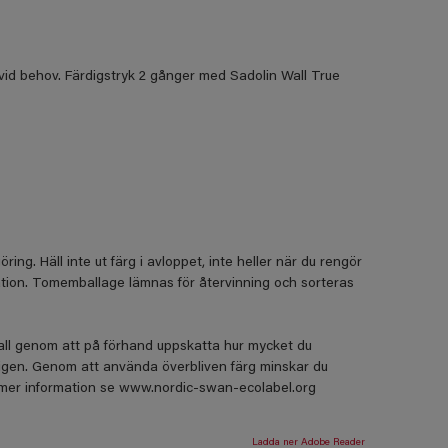
id behov. Färdigstryk 2 gånger med Sadolin Wall True
ing. Häll inte ut färg i avloppet, inte heller när du rengör
tation. Tomemballage lämnas för återvinning och sorteras
fall genom att på förhand uppskatta hur mycket du
igen. Genom att använda överbliven färg minskar du
r mer information se www.nordic-swan-ecolabel.org
Ladda ner Adobe Reader