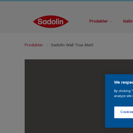
Produkter
Kulör
Produkter
Sadolin Wall True Matt
We respec
By clicking 
analyze site 
Cookies