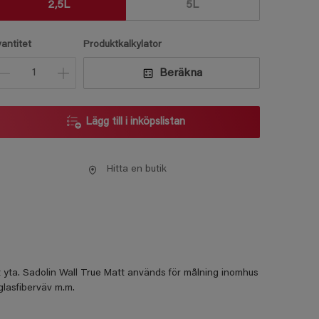
2,5L
5L
vantitet
Produktkalkylator
Beräkna
Lägg till i inköpslistan
Hitta en butik
 yta. Sadolin Wall True Matt används för målning inomhus
glasfiberväv m.m.