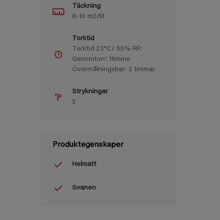
Täckning
8-10 m2/lit
Torktid
Torktid 23°C/ 50% RF:
Genomtorr: 1timme
Övermålningsbar: 2 timmar
Strykningar
2
Produktegenskaper
Helmatt
Svanen