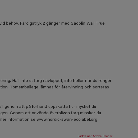
id behov. Färdigstryk 2 gånger med Sadolin Wall True
ing. Häll inte ut färg i avloppet, inte heller när du rengör
tation. Tomemballage lämnas för återvinning och sorteras
fall genom att på förhand uppskatta hur mycket du
igen. Genom att använda överbliven färg minskar du
r mer information se www.nordic-swan-ecolabel.org
Ladda ner Adobe Reader