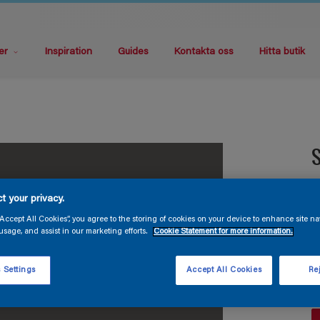
er
Inspiration
Guides
Kontakta oss
Hitta butik
S
V
t your privacy.
“Accept All Cookies”, you agree to the storing of cookies on your device to enhance site na
usage, and assist in our marketing efforts.
Cookie Statement for more information.
 Settings
Accept All Cookies
Rej
F