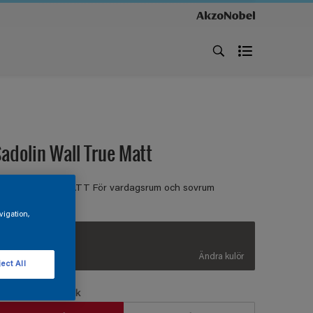
adolin Wall True Matt
ÄGGFÄRG HELMATT För vardagsrum och sovrum
vigation,
Midnight Hour
Ändra kulör
ect All
örpackningsstorlek