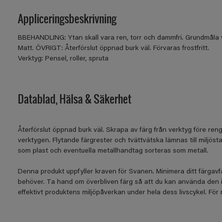
Appliceringsbeskrivning
BBEHANDLING: Ytan skall vara ren, torr och dammfri. Grundmåla v
Matt. ÖVRIGT: Återförslut öppnad burk väl. Förvaras frostfritt.
Verktyg: Pensel, roller, spruta
Datablad, Hälsa & Säkerhet
Återförslut öppnad burk väl. Skrapa av färg från verktyg före rengör
verktygen. Flytande färgrester och tvättvätska lämnas till miljös
som plast och eventuella metallhandtag sorteras som metall.
Denna produkt uppfyller kraven för Svanen. Minimera ditt färgav
behöver. Ta hand om överbliven färg så att du kan använda den 
effektivt produktens miljöpåverkan under hela dess livscykel. Fö